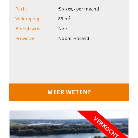
Pacht:
€ x.xxx,- per maand
2
Verkoopopp.:
85 m
Bedrijfswon.:
Nee
Provincie:
Noord-Holland
MEER WETEN?
VERKOCHT