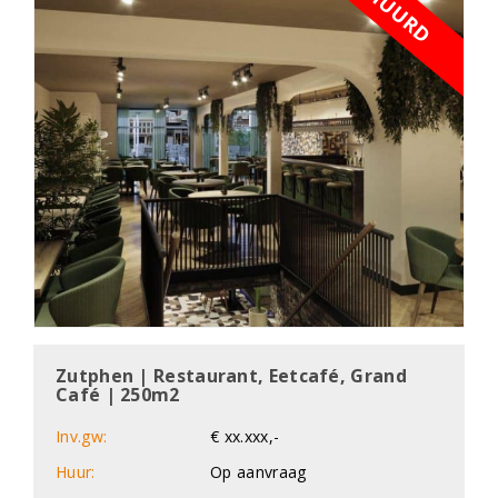
VERHUURD
Zutphen | Restaurant, Eetcafé, Grand
Café | 250m2
Inv.gw:
€ xx.xxx,-
Huur:
Op aanvraag