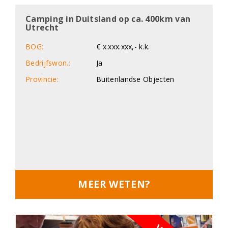
Camping in Duitsland op ca. 400km van
Utrecht
BOG:
€ x.xxx.xxx,- k.k.
Bedrijfswon.:
Ja
Provincie:
Buitenlandse Objecten
MEER WETEN?