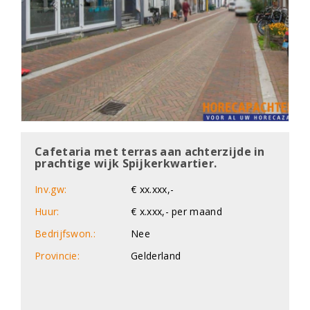
Cafetaria met terras aan achterzijde in
prachtige wijk Spijkerkwartier.
Inv.gw:
€ xx.xxx,-
Huur:
€ x.xxx,- per maand
Bedrijfswon.:
Nee
Provincie:
Gelderland