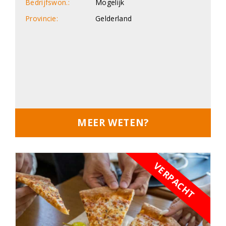
Bedrijfswon.:
Mogelijk
Provincie:
Gelderland
MEER WETEN?
VERPACHT