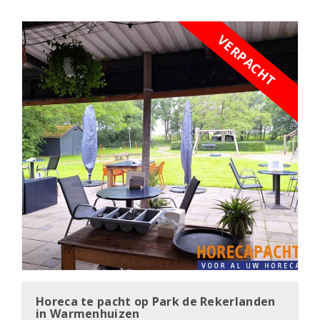
e
n
VERPACHT
a
v
i
g
a
t
i
o
n
Horeca te pacht op Park de Rekerlanden
in Warmenhuizen