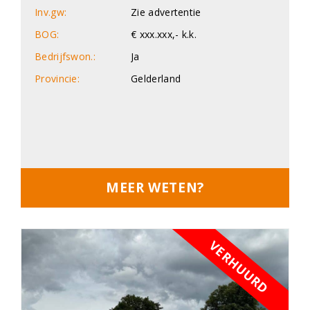
Inv.gw:
Zie advertentie
BOG:
€ xxx.xxx,- k.k.
Bedrijfswon.:
Ja
Provincie:
Gelderland
MEER WETEN?
VERHUURD