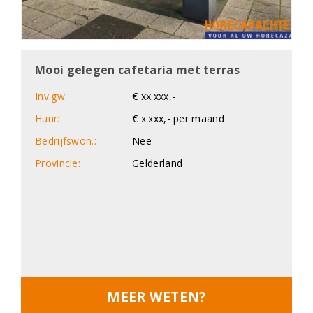
Mooi gelegen cafetaria met terras
Inv.gw:
€ xx.xxx,-
Huur:
€ x.xxx,- per maand
Bedrijfswon.:
Nee
Provincie:
Gelderland
MEER WETEN?