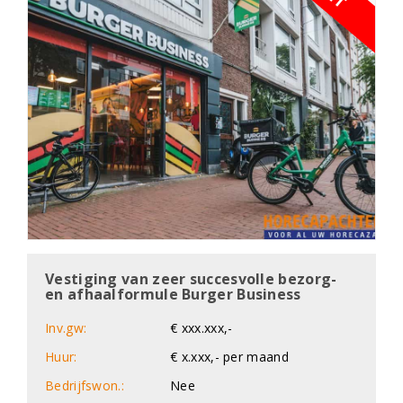
Vestiging van zeer succesvolle bezorg-
en afhaalformule Burger Business
Inv.gw:
€ xxx.xxx,-
Huur:
€ x.xxx,- per maand
Bedrijfswon.:
Nee