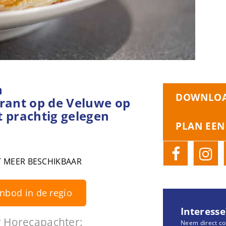
n
DOWNLOA
ant op de Veluwe op
t prachtig gelegen
PLAN EEN
T MEER BESCHIKBAAR
anbod in de regio
Interesse
 Horecapachter:
Neem direct co