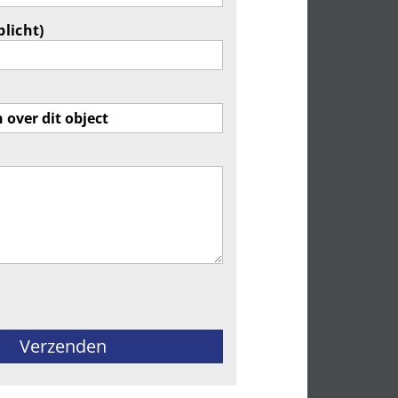
plicht)
ld leeg te laten.