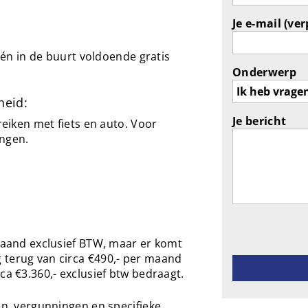
Je e-mail (ver
n én in de buurt voldoende gratis
Onderwerp
heid:
Je bericht
ereiken met fiets en auto. Voor
ingen.
Gelieve dit ve
 maand exclusief BTW, maar er komt
 terug van circa €490,- per maand
ca €3.360,- exclusief btw bedraagt.
en, vergunningen en specifieke