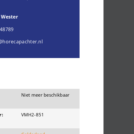
 Wester
048789
@horecapachter.nl
Niet meer beschikbaar
r:
VMH2-851