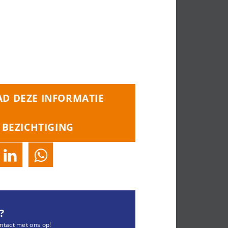
D DEZE INFORMATIE
 BEZICHTIGING
?
ntact met ons op!