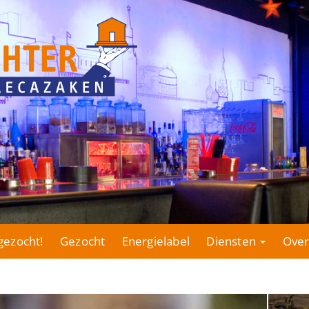
gezocht!
Gezocht
Energielabel
Diensten
Over