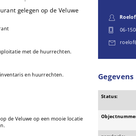
urant gelegen op de Veluwe
Roelof
rant
06-15
roelof
xploitatie met de huurrechten.
f inventaris en huurrechten.
Gegevens
Status:
Objectnumme
 op de Veluwe op een mooie locatie
in.