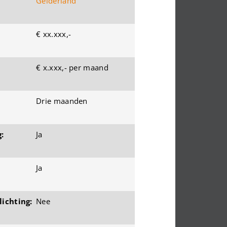
Gelderland
€ xx.xxx,-
€ x.xxx,- per maand
Drie maanden
:
Ja
Ja
ichting:
Nee