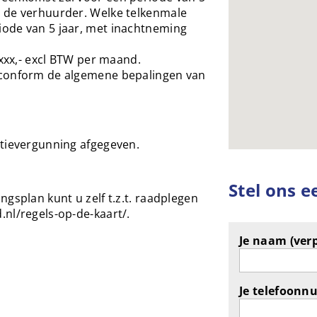
 de verhuurder. Welke telkenmale
ode van 5 jaar, met inachtneming
.xxx,- excl BTW per maand.
 conform de algemene bepalingen van
atievergunning afgegeven.
Stel ons e
gsplan kunt u zelf t.z.t. raadplegen
nl/regels-op-de-kaart/.
Je naam (verp
Je telefoonn