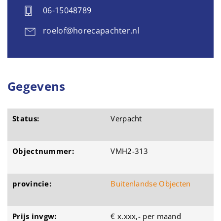
06-15048789
roelof@horecapachter.nl
Gegevens
Status:
Verpacht
Objectnummer:
VMH2-313
provincie:
Buitenlandse Objecten
Prijs invgw:
€ x.xxx,- per maand