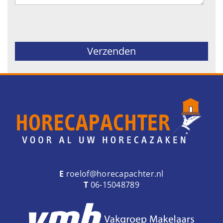
Gelieve dit veld leeg te laten.
E
roelof@horecapachter.nl
T
06-15048789