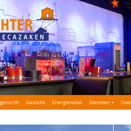
gezocht!
Gezocht
Energielabel
Diensten
Ove