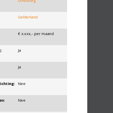
Doesburg
Gelderland
€ x.xxx,- per maand
:
Ja
Ja
ichting:
Nee
en:
Nee