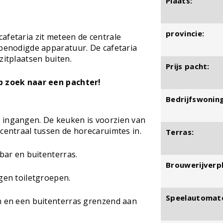
Plaats:
provincie:
afetaria zit meteen de centrale
 benodigde apparatuur. De cafetaria
zitplaatsen buiten.
Prijs pacht:
op zoek naar een pachter!
Bedrijfswoning
 ingangen. De keuken is voorzien van
 centraal tussen de horecaruimtes in.
Terras:
 bar en buitenterras.
Brouwerijverpl
igen toiletgroepen.
Speelautomat
en en een buitenterras grenzend aan