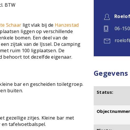
cl. BTW
!
Roelo
te Schaar
ligt vlak bij de
Hanzestad
06-15
plaatsen liggen op verschillende
enkele bomen. Een deel van de
roelof
 een zijtak van de IJssel. De camping
met ruim 100 ligplaatsen. De
 behoort tot dezelfde eigenaar.
Gegevens
kleine bar en gescheiden toiletgroep.
sen buiten.
Status:
Objectnummer
 gezellige zitjes. Kleine bar met
 en tafelvoetbalspel.