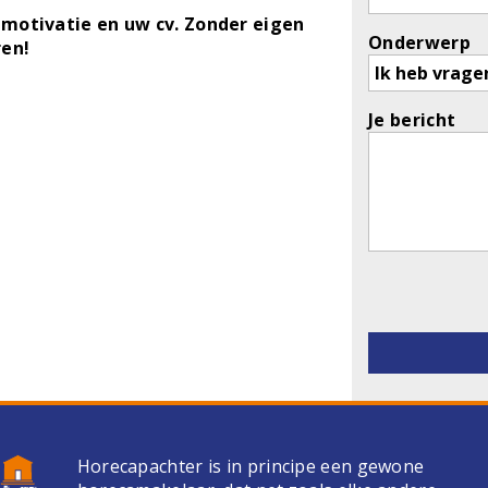
motivatie en uw cv. Zonder eigen
Onderwerp
ren!
Je bericht
Gelieve dit v
Horecapachter is in principe een gewone