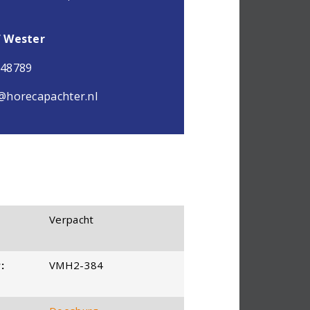
f Wester
048789
@horecapachter.nl
Verpacht
:
VMH2-384