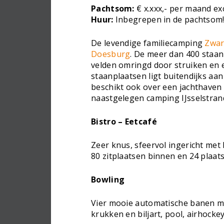
Pachtsom:
€ x.xxx,- per maand ex
Huur:
Inbegrepen in de pachtsom
De levendige familiecamping
Zwar
Doesburg
. De meer dan 400 staan
velden omringd door struiken en 
staanplaatsen ligt buitendijks aan
beschikt ook over een jachthaven 
naastgelegen camping IJsselstrand
Bistro – Eetcafé
Zeer knus, sfeervol ingericht met 
80 zitplaatsen binnen en 24 plaat
Bowling
Vier mooie automatische banen met
krukken en biljart, pool, airhockey