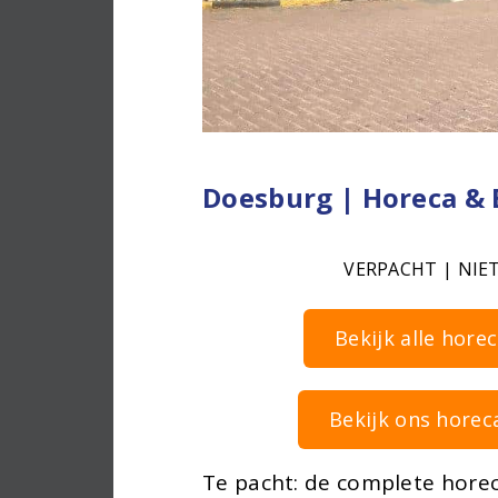
Doesburg | Horeca &
VERPACHT | NIE
Bekijk alle hore
Bekijk ons horec
Te pacht: de complete hore