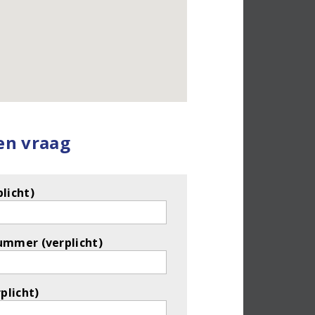
een vraag
licht)
ummer (verplicht)
rplicht)