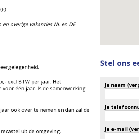
.00
en en overige vakanties NL en DE
0
Stel ons 
rkeergelegenheid.
x,- excl BTW per jaar. Het
Je naam (verp
ie voor één jaar. Is de samenwerking
Je telefoonn
 jaar ook over te nemen en dan zal de
Je e-mail (ve
recastel uit de omgeving.