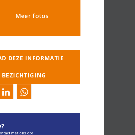
Meer fotos
D DEZE INFORMATIE
 BEZICHTIGING
e?
ontact met ons op!