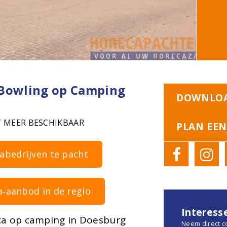
 Bowling op Camping
DOWNLOA
T MEER BESCHIKBAAR
PLAN EEN
cabedrijven te pacht
a‑aanbod in de regio
Interess
ca op camping in Doesburg
Neem direct c