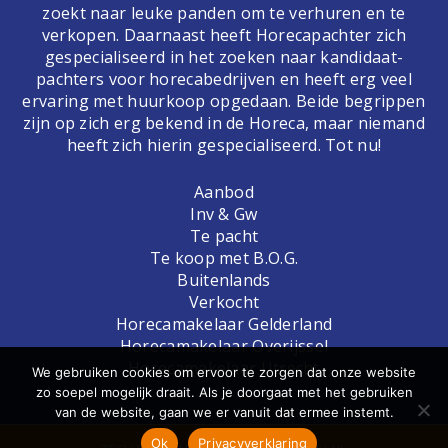
zoekt naar leuke panden om te verhuren en te
verkopen. Daarnaast heeft Horecapachter zich
gespecialiseerd in het zoeken naar kandidaat-
pachters voor horecabedrijven en heeft erg veel
ervaring met huurkoop opgedaan. Beide begrippen
zijn op zich erg bekend in de Horeca, maar niemand
heeft zich hierin gespecialiseerd. Tot nu!
Aanbod
Inv & Gw
Te pacht
Te koop met B.O.G.
Buitenlands
Verkocht
Horecamakelaar Gelderland
Horecamakelaar Overijssel
Horecamakelaar Utrecht
We gebruiken cookies om ervoor te zorgen dat onze website
zo soepel mogelijk draait. Als je doorgaat met het gebruiken
van de website, gaan we er vanuit dat ermee instemt.
Ok
Privacyverklaring