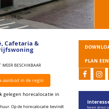
, Cafetaria &
DOWNLOA
rijfswoning
PLAN EEN
T MEER BESCHIKBAAR
a‑aanbod in de regio
jk gelegen horecalocatie in
Interess
e huur. Op de horecalocatie bevindt
Neem direct c