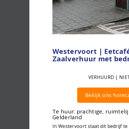
Westervoort | Eetcafé
Zaalverhuur met bed
VERHUURD | NIE
Bekijk ons horec
Te huur: prachtige, ruimteli
Gelderland
In Westervoort staat dit bedrijf t