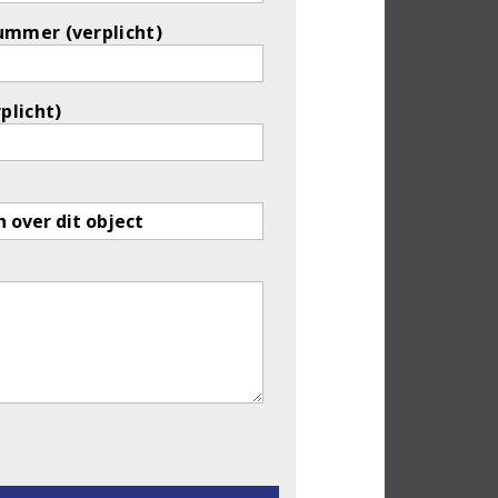
ummer (verplicht)
rplicht)
eld leeg te laten.