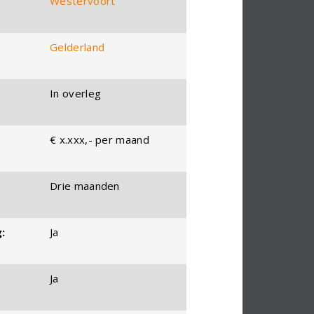
Westervoort
Gelderland
In overleg
€ x.xxx,- per maand
Drie maanden
:
Ja
Ja