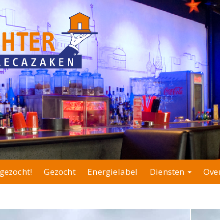
gezocht!
Gezocht
Energielabel
Diensten
Ove