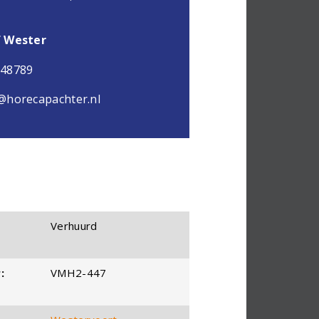
f Wester
048789
@horecapachter.nl
Verhuurd
:
VMH2-447