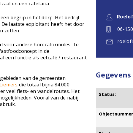
tzaal en een cafetaria.
Roelo
0 een begrip in het dorp. Het bedrijf
 De laatste exploitant heeft het door
06-15
n zetten.
roelof
ed voor andere horecaformules. Te
fastfoodconcept in de
al een functie als eetcafé / restaurant
Gegevens
 gebieden van de gemeenten
Liemers
die totaal bijna 84.000
 er veel fiets- en wandelroutes. Het
Status:
mogelijkheden. Vooral van de nabij
ebruik.
Objectnummer