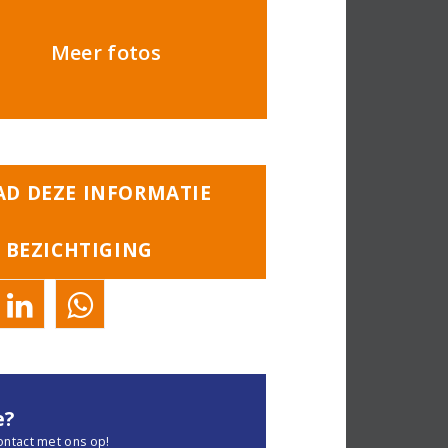
Meer fotos
D DEZE INFORMATIE
 BEZICHTIGING
e?
ontact met ons op!