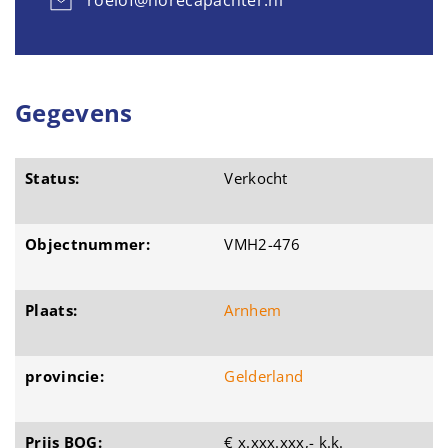
roelof@horecapachter.nl
Gegevens
Status:
Verkocht
Objectnummer:
VMH2-476
Plaats:
Arnhem
provincie:
Gelderland
Prijs BOG:
€ x.xxx.xxx,- k.k.