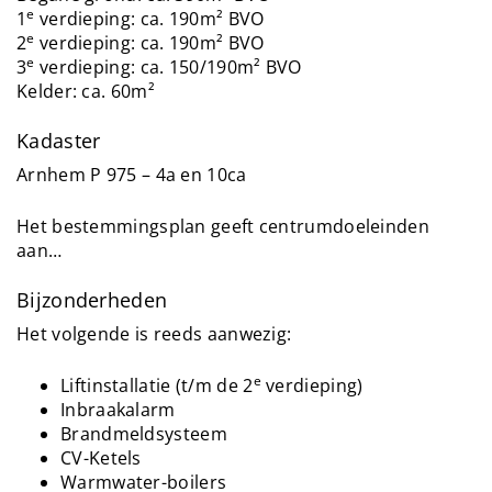
e
1
verdieping: ca. 190m² BVO
e
2
verdieping: ca. 190m² BVO
e
3
verdieping: ca. 150/190m² BVO
Kelder: ca. 60m²
Kadaster
Arnhem P 975 – 4a en 10ca
Het bestemmingsplan geeft centrumdoeleinden
aan…
Bijzonderheden
Het volgende is reeds aanwezig:
e
Liftinstallatie (t/m de 2
verdieping)
Inbraakalarm
Brandmeldsysteem
CV-Ketels
Warmwater-boilers