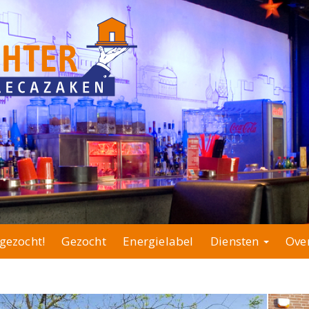
gezocht!
Gezocht
Energielabel
Diensten
Ove