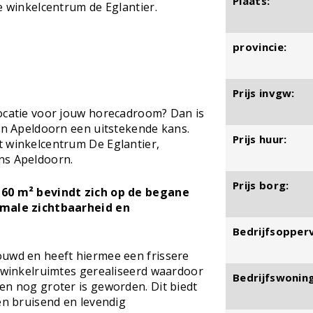
Plaats:
e winkelcentrum de Eglantier.
provincie:
Prijs invgw:
locatie voor jouw horecadroom? Dan is
 in Apeldoorn een uitstekende kans.
Prijs huur:
t winkelcentrum De Eglantier,
ns Apeldoorn.
Prijs borg:
 60 m² bevindt zich op de begane
imale zichtbaarheid en
Bedrijfsopperv
ouwd en heeft hiermee een frissere
r winkelruimtes gerealiseerd waardoor
Bedrijfswoning
en nog groter is geworden. Dit biedt
een bruisend en levendig