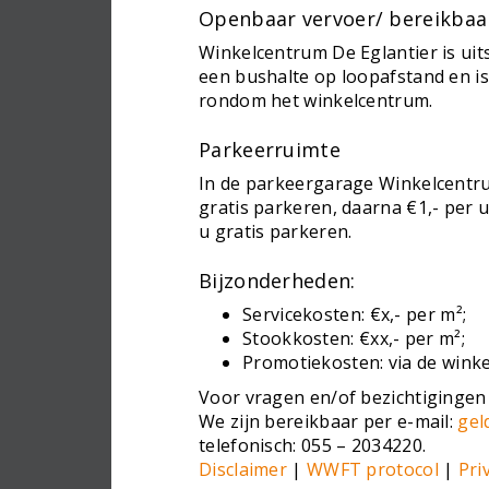
Openbaar vervoer/ bereikbaa
Winkelcentrum De Eglantier is uit
een bushalte op loopafstand en i
rondom het winkelcentrum.
Parkeerruimte
In de parkeergarage Winkelcentru
gratis parkeren, daarna €1,- per
u gratis parkeren.
Bijzonderheden:
Servicekosten: €x,- per m²;
Stookkosten: €xx,- per m²;
Promotiekosten: via de winke
Voor vragen en/of bezichtigingen
We zijn bereikbaar per e-mail:
gel
telefonisch: 055 – 2034220.
Disclaimer
|
WWFT protocol
|
Pri