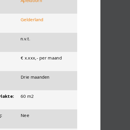
Apeldoorn
Gelderland
n.v.t.
€ x.xxx,- per maand
Drie maanden
lakte:
60 m2
:
Nee