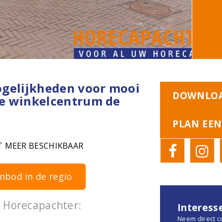
ogelijkheden voor mooi
DOWNLOA
ige winkelcentrum de
PLAN EEN
T MEER BESCHIKBAAR
nbod in de regio
 Horecapachter:
Interess
Neem direct c