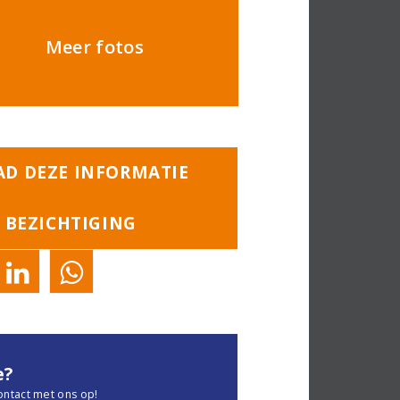
Meer fotos
D DEZE INFORMATIE
 BEZICHTIGING
e?
ontact met ons op!