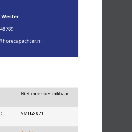
f Wester
048789
@horecapachter.nl
Niet meer beschikbaar
:
VMH2-871