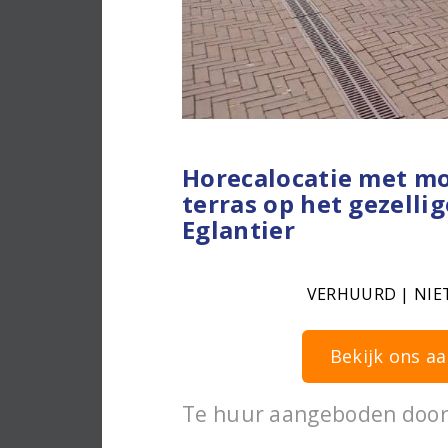
Horecalocatie met m
terras op het gezell
Eglantier
VERHUURD | NIE
Bekijk ons aa
Te huur aangeboden door