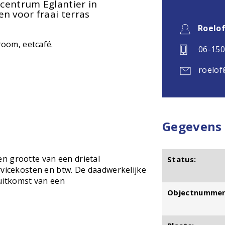
lcentrum Eglantier in
n voor fraai terras
Roelo
room, eetcafé.
06-15
roelof
Gegevens
n grootte van een drietal
Status:
rvicekosten en btw. De daadwerkelijke
 uitkomst van een
Objectnummer