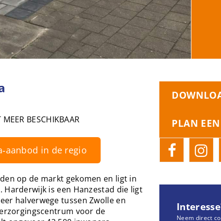
a
DOWNLOA
T MEER BESCHIKBAAR
PLAN EEN
a‑aanbod in de regio
eden op de markt gekomen en ligt in
 Harderwijk is een Hanzestad die ligt
eer halverwege tussen Zwolle en
Interesse
 verzorgingscentrum voor de
Neem direct co