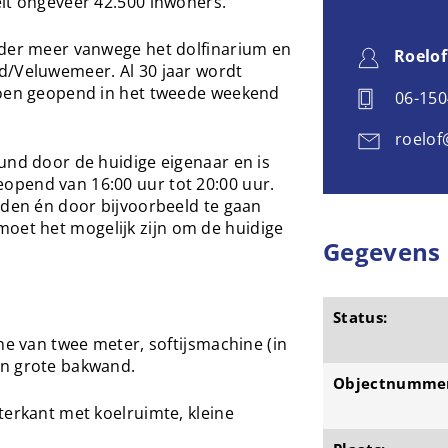
elt ongeveer 42.500 inwoners.
nder meer vanwege het dolfinarium en
Roelof
d/Veluwemeer. Al 30 jaar wordt
zoen geopend in het tweede weekend
06-15
roelof
und door de huidige eigenaar en is
opend van 16:00 uur tot 20:00 uur.
iden én door bijvoorbeeld te gaan
et het mogelijk zijn om de huidige
Gegevens
Status:
ne van twee meter, softijsmachine (in
en grote bakwand.
Objectnumme
terkant met koelruimte, kleine