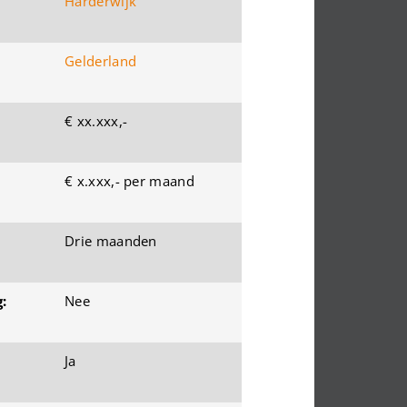
Harderwijk
Gelderland
€ xx.xxx,-
€ x.xxx,- per maand
Drie maanden
:
Nee
Ja