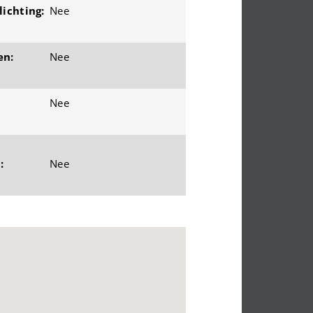
ichting:
Nee
en:
Nee
Nee
:
Nee