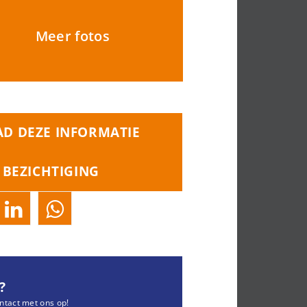
Meer fotos
D DEZE INFORMATIE
 BEZICHTIGING
?
ntact met ons op!