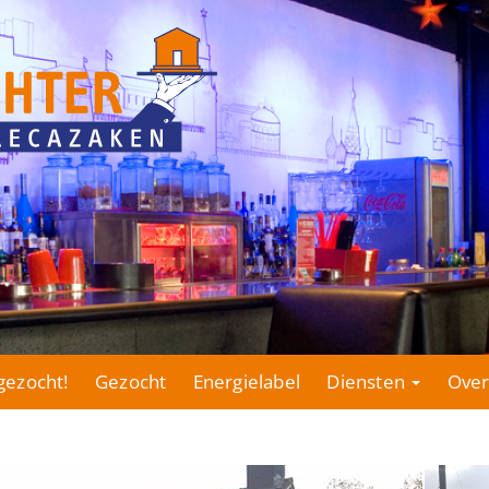
gezocht!
Gezocht
Energielabel
Diensten
Over