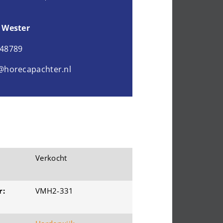
 Wester
048789
@horecapachter.nl
Verkocht
r:
VMH2-331