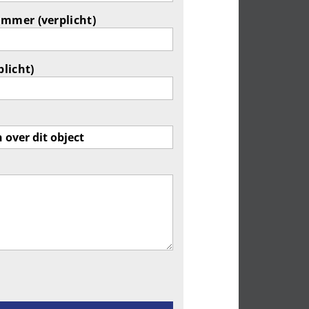
ummer (verplicht)
plicht)
ld leeg te laten.