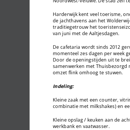
Noordwest-Veluwe. De stad zelf t
Harderwijk kent veel toerisme, o
de jachthavens aan het Wolderwij
traditiegetrouw het toeristensei
van juni met de Aaltjesdagen.
De cafetaria wordt sinds 2012 ger
momenteel zes dagen per week ge
Door de openingstijden uit te bre
samenwerken met Thuisbezorgd mo
omzet flink omhoog te stuwen.
Indeling:
Kleine zaak met een counter, vitri
combinatie met milkshakes) en e
Kleine opslag / keuken aan de ach
werkbank en vaatwasser.