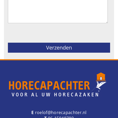
Gelieve dit veld leeg te laten.
E
roelof@horecapachter.nl