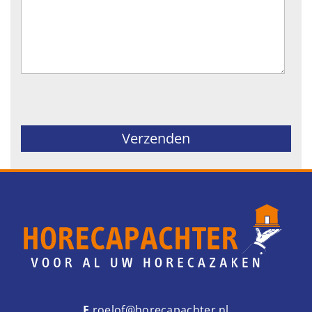
Gelieve dit veld leeg te laten.
E
roelof@horecapachter.nl