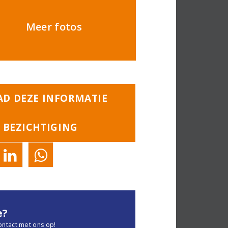
Meer fotos
D DEZE INFORMATIE
 BEZICHTIGING
e?
ontact met ons op!