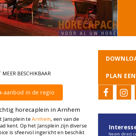
DOWNLOA
T MEER BESCHIKBAAR
PLAN EEN
a‑aanbod in de regio
chtig horecaplein in Arnhem
t Jansplein te
Arnhem
, een van de
d kent. Op het Jansplein zijn diverse
Interess
ice is sfeervol ingericht en beschikt
Neem direct c