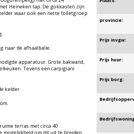
(hoogdrempelig) met circa 24
Plaats:
r met Heineken tap. De gokkasten zijn
e kelder waar ook een nette toiletgroep
provincie:
g.
Prijs invgw:
g naar de afhaalbalie.
Prijs huur:
enodigde apparatuur. Grote bakwand,
oelkeuken. Tevens een carpigiani
Prijs borg:
de kelder.
Bedrijfsopperv
dom.
Bedrijfswoning
ruime terras met circa 40
 mogelijkheid om dit uit te breiden.