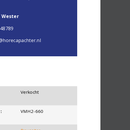
f Wester
048789
@horecapachter.nl
Verkocht
:
VMH2-660