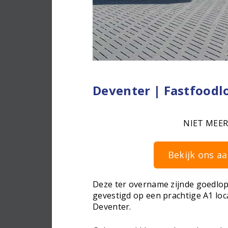
Deventer | Fastfoodlo
NIET MEER
Bekijk ons aa
Deze ter overname zijnde goedlop
gevestigd op een prachtige A1 loca
Deventer.