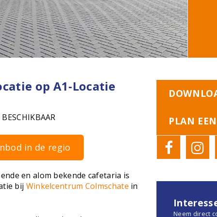
catie op A1-Locatie
DOWNLOA
 BESCHIKBAAR
PLAN EEN
nbod in de regio
ende en alom bekende cafetaria is
tie bij
Winkelcentrum Colmschate
in
Interess
Neem direct c