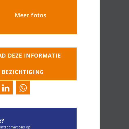
Meer fotos
D DEZE INFORMATIE
 BEZICHTIGING
e?
ontact met ons op!