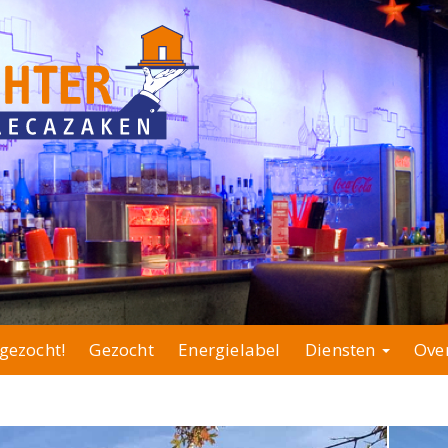
gezocht!
Gezocht
Energielabel
Diensten
Ove