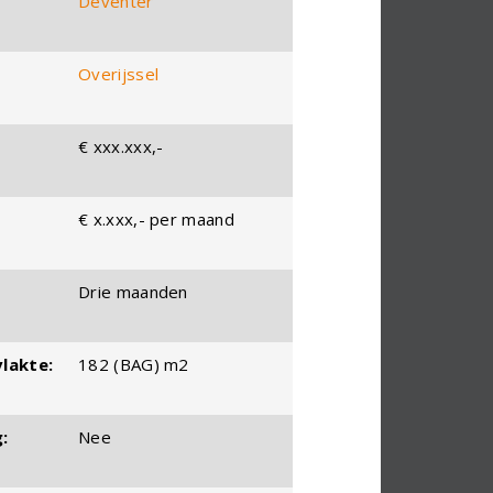
Deventer
Overijssel
€ xxx.xxx,-
€ x.xxx,- per maand
Drie maanden
lakte:
182 (BAG) m2
:
Nee