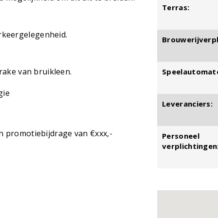
Terras:
keergelegenheid.
Brouwerijverpl
rake van bruikleen.
Speelautomat
gie
Leveranciers:
en promotiebijdrage van €xxx,-
Personeel
verplichtingen