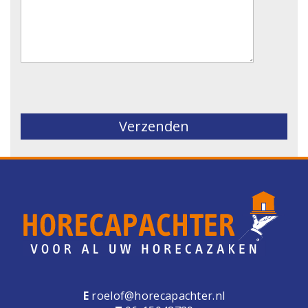
Gelieve dit veld leeg te laten.
E
roelof@horecapachter.nl