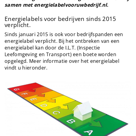
e
samen met energielabelvooruwbedrijf.nl.
n
a
Energielabels voor bedrijven sinds 2015
verplicht.
v
i
Sinds januari 2015 is ook voor bedrijfspanden een
g
energielabel verplicht. Bij het ontbreken van een
a
energielabel kan door de I.L.T. (Inspectie
t
Leefomgeving en Transport) een boete worden
i
opgelegd. Meer informatie over het energielabel
o
vindt u hieronder.
n