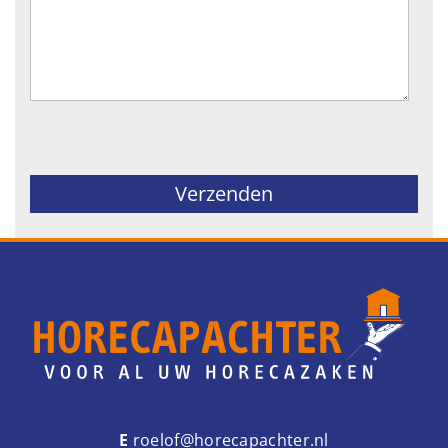
Gelieve dit veld leeg te laten.
E
roelof@horecapachter.nl