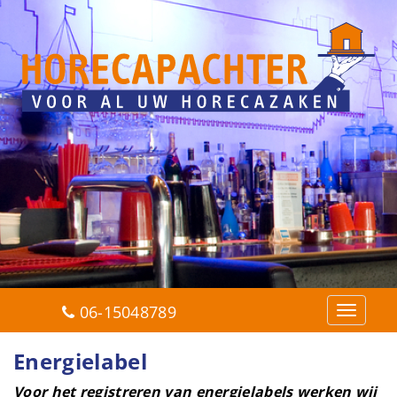
06-15048789
T
o
g
Energielabel
g
l
Voor het registreren van energielabels werken wij