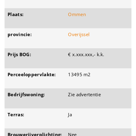
Plaats:
Ommen
provincie:
Overijssel
Prijs BOG:
€ x.xxx.xxx,- k.k.
Perceeloppervlakte:
13495 m2
Bedrijfswoning:
Zie advertentie
Terras:
Ja
Brouwerijverplichting:
Nee