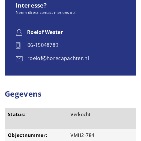
Interesse?
Neem direct contact met ons op!
Roelof Wester
06-15048789
roelof@horecapachter.nl
Gegevens
Status:
Verkocht
Objectnummer:
VMH2-784