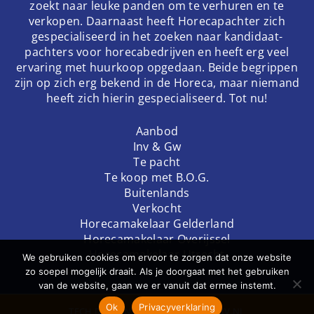
zoekt naar leuke panden om te verhuren en te
verkopen. Daarnaast heeft Horecapachter zich
gespecialiseerd in het zoeken naar kandidaat-
pachters voor horecabedrijven en heeft erg veel
ervaring met huurkoop opgedaan. Beide begrippen
zijn op zich erg bekend in de Horeca, maar niemand
heeft zich hierin gespecialiseerd. Tot nu!
Aanbod
Inv & Gw
Te pacht
Te koop met B.O.G.
Buitenlands
Verkocht
Horecamakelaar Gelderland
Horecamakelaar Overijssel
Horecamakelaar Utrecht
We gebruiken cookies om ervoor te zorgen dat onze website
zo soepel mogelijk draait. Als je doorgaat met het gebruiken
van de website, gaan we er vanuit dat ermee instemt.
Ok
Privacyverklaring
TECH
DODO.NL
| DESIGN
STUDIOVIV.NL