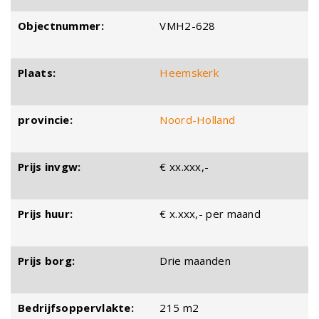
Objectnummer:
VMH2-628
Plaats:
Heemskerk
provincie:
Noord-Holland
Prijs invgw:
€ xx.xxx,-
Prijs huur:
€ x.xxx,- per maand
Prijs borg:
Drie maanden
Bedrijfsoppervlakte:
215 m2