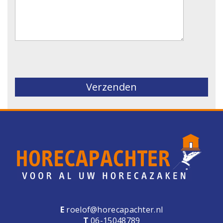
Gelieve dit veld leeg te laten.
E
roelof@horecapachter.nl
T
06-15048789