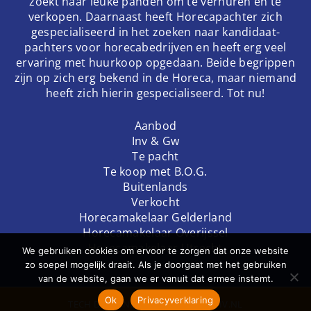
zoekt naar leuke panden om te verhuren en te
verkopen. Daarnaast heeft Horecapachter zich
gespecialiseerd in het zoeken naar kandidaat-
pachters voor horecabedrijven en heeft erg veel
ervaring met huurkoop opgedaan. Beide begrippen
zijn op zich erg bekend in de Horeca, maar niemand
heeft zich hierin gespecialiseerd. Tot nu!
Aanbod
Inv & Gw
Te pacht
Te koop met B.O.G.
Buitenlands
Verkocht
Horecamakelaar Gelderland
Horecamakelaar Overijssel
Horecamakelaar Utrecht
We gebruiken cookies om ervoor te zorgen dat onze website
zo soepel mogelijk draait. Als je doorgaat met het gebruiken
van de website, gaan we er vanuit dat ermee instemt.
Ok
Privacyverklaring
TECH
DODO.NL
| DESIGN
STUDIOVIV.NL