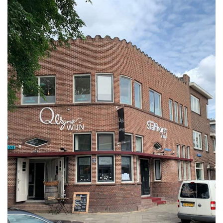
e
n
a
v
i
g
a
t
i
o
n