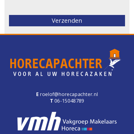
Gelieve dit veld leeg te laten.
E
roelof@horecapachter.nl
T
06-15048789