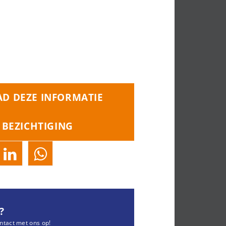
D DEZE INFORMATIE
 BEZICHTIGING
?
ntact met ons op!