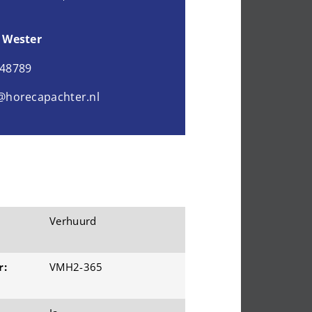
 Wester
048789
@horecapachter.nl
Verhuurd
r:
VMH2-365