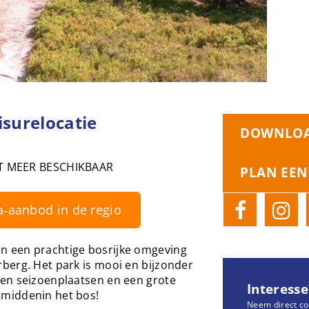
surelocatie
DOWNLOA
T MEER BESCHIKBAAR
PLAN EEN
a‑aanbod in de regio
 een prachtige bosrijke omgeving
berg. Het park is mooi en bijzonder
en seizoenplaatsen en een grote
Interesse
middenin het bos!
Neem direct co