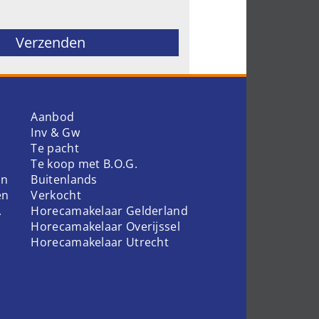
ld leeg te laten.
Aanbod
Inv & Gw
Te pacht
Te koop met B.O.G.
en
Buitenlands
en
Verkocht
.
Horecamakelaar Gelderland
Horecamakelaar Overijssel
Horecamakelaar Utrecht