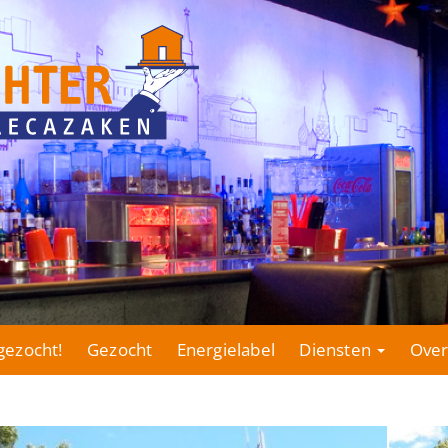
gezocht!
Gezocht
Energielabel
Diensten
Over