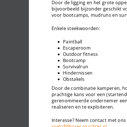
Door de ligging en het grote opper
bijvoorbeeld bijzonder geschikt v
voor bootcamps, mudruns en sur
Enkele steekwoorden:
Paintball
Escaperoom
Outdoor fitness
Bootcamp
Survivalrun
Hindernissen
Obstakels
Door de combinatie kamperen, hor
prachtige kans voor een (starte
gerenommeerde ondernemer een p
realiseren en te exploiteren.
Interesse? Neem contact met ons 
roelof@horecapachter.nl