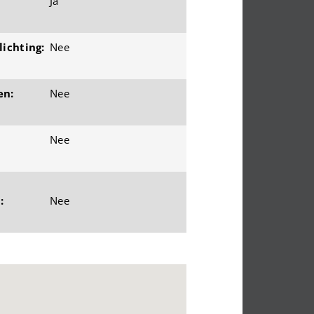
Ja
ichting:
Nee
en:
Nee
Nee
:
Nee