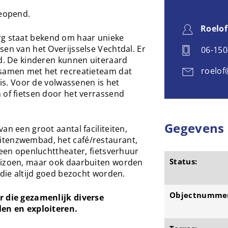
geopend.
Roelof
g staat bekend om haar unieke
sen van het Overijsselse Vechtdal. Er
06-15
ud. De kinderen kunnen uiteraard
roelof
 samen met het recreatieteam dat
 is. Voor de volwassenen is het
 of fietsen door het verrassend
Gegevens
an een groot aantal faciliteiten,
itenzwembad, het café/restaurant,
 een openluchttheater, fietsverhuur
Status:
eizoen, maar ook daarbuiten worden
 die altijd goed bezocht worden.
Objectnumme
r die gezamenlijk diverse
len en exploiteren.