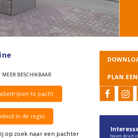
ine
DOWNLOA
T MEER BESCHIKBAAR
PLAN EEN
cabedrijven te pacht
nbod in de regio
Interess
wij op zoek naar een pachter
Neem direct c