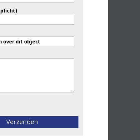
rplicht)
eld leeg te laten.