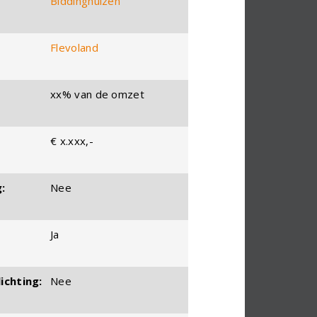
Biddinghuizen
Flevoland
xx% van de omzet
€ x.xxx,-
:
Nee
Ja
ichting:
Nee