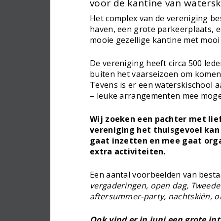
voor de kantine van watersk
Het complex van de vereniging best
haven, een grote parkeerplaats, 
mooie gezellige kantine met mooi 
De vereniging heeft circa 500 lede
buiten het vaarseizoen om komen 
Tevens is er een waterskischool a
– leuke arrangementen mee mogeli
Wij zoeken een pachter met lie
vereniging het thuisgevoel kan 
gaat inzetten en mee gaat org
extra activiteiten.
Een aantal voorbeelden van bestaa
vergaderingen, open dag, Tweede
aftersummer-party, nachtskiën, o
Ook vind er in juni een grote int