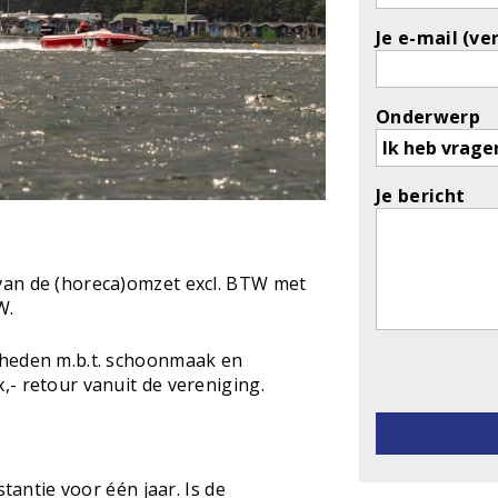
Je e-mail (ve
Onderwerp
Je bericht
van de (horeca)omzet excl. BTW met
W.
mheden m.b.t. schoonmaak en
Gelieve dit v
- retour vanuit de vereniging.
stantie voor één jaar. Is de