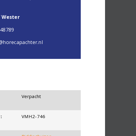
f Wester
048789
@horecapachter.nl
Verpacht
:
VMH2-746