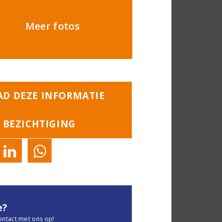
Meer fotos
D DEZE INFORMATIE
 BEZICHTIGING
e?
ontact met ons op!