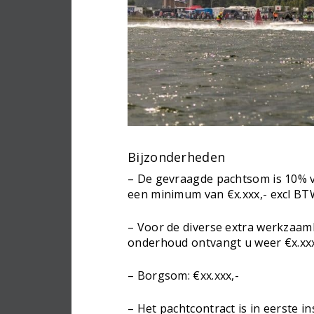
Bijzonderheden
– De gevraagde pachtsom is 10% 
een minimum van €x.xxx,- excl BT
– Voor de diverse extra werkzaa
onderhoud ontvangt u weer €x.xxx,
– Borgsom: €xx.xxx,-
– Het pachtcontract is in eerste in