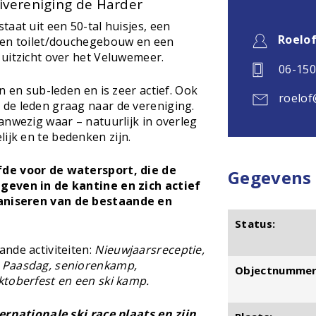
ivereniging de Harder
aat uit een 50-tal huisjes, een
Roelo
een toilet/douchegebouw en een
uitzicht over het Veluwemeer.
06-15
n en sub-leden en is zeer actief. Ook
roelof
de leden graag naar de vereniging.
anwezig waar – natuurlijk in overleg
jk en te bedenken zijn.
fde voor de watersport, die de
Gegevens
geven in de kantine en zich actief
aniseren van de bestaande en
Status:
nde activiteiten:
Nieuwjaarsreceptie,
 Paasdag, seniorenkamp,
Objectnummer
ktoberfest en een ski kamp.
ernationale ski race plaats en zijn