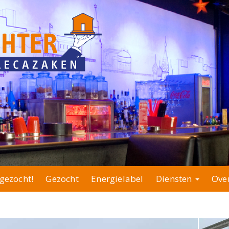
gezocht!
Gezocht
Energielabel
Diensten
Ove