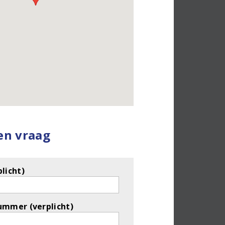
een vraag
licht)
ummer (verplicht)