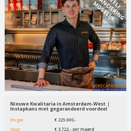
F
(
D
E
E
L
)
I
N
A
N
C
I
E
R
I
N
G
O
G
E
L
I
J
K
M
Nieuwe Kwalitaria in Amsterdam-West |
Instapkans met gegarandeerd voordeel
Inv.gw:
€ 225.000,-
Huur:
€ 3.722,- per maand