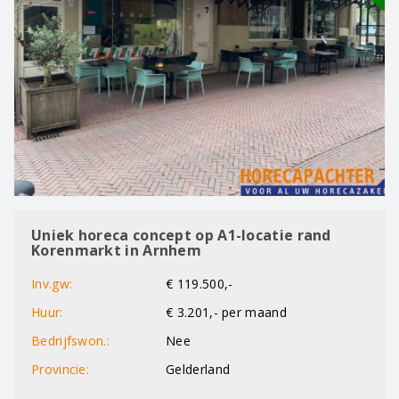
Uniek horeca concept op A1-locatie rand
Korenmarkt in Arnhem
Inv.gw:
€ 119.500,-
Huur:
€ 3.201,- per maand
Bedrijfswon.:
Nee
Provincie:
Gelderland