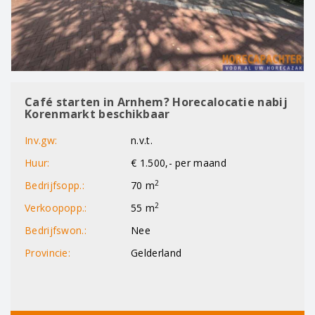
Café starten in Arnhem? Horecalocatie nabij
Korenmarkt beschikbaar
Inv.gw:
n.v.t.
Huur:
€ 1.500,- per maand
2
Bedrijfsopp.:
70 m
2
Verkoopopp.:
55 m
Bedrijfswon.:
Nee
Provincie:
Gelderland