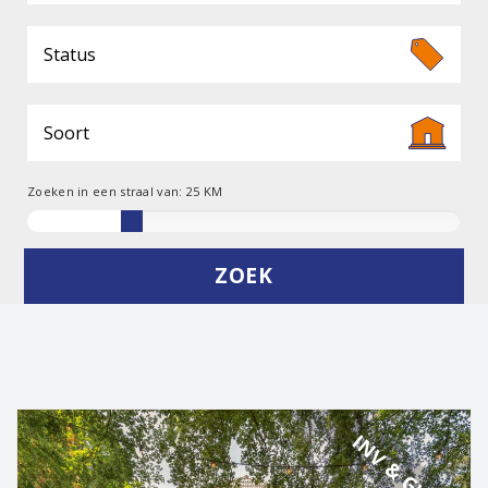
e
n
a
v
i
g
a
t
Zoeken in een straal van:
25
KM
i
o
n
INV & GW