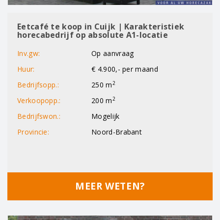
Eetcafé te koop in Cuijk | Karakteristiek
horecabedrijf op absolute A1-locatie
Inv.gw:
Op aanvraag
Huur:
€ 4.900,- per maand
2
Bedrijfsopp.:
250 m
2
Verkoopopp.:
200 m
Bedrijfswon.:
Mogelijk
Provincie:
Noord-Brabant
MEER WETEN?