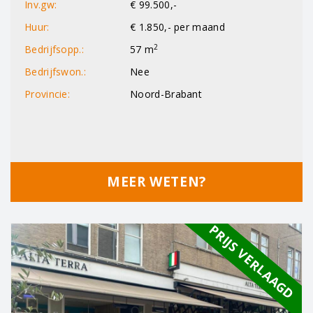
Inv.gw:
€ 99.500,-
Huur:
€ 1.850,- per maand
2
Bedrijfsopp.:
57 m
Bedrijfswon.:
Nee
Provincie:
Noord-Brabant
MEER WETEN?
PRIJS VERLAAGD