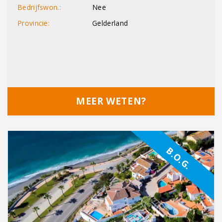
Bedrijfswon.:
Nee
Provincie:
Gelderland
MEER WETEN?
B.O.G.