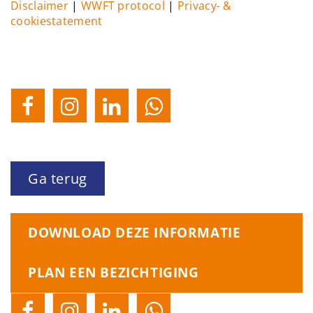
Disclaimer
|
WWFT protocol
|
Privacy- &
cookiestatement
Ga terug
DOWNLOAD DEZE INFORMATIE
PLAN EEN BEZICHTIGING