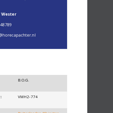
f Wester
048789
@horecapachter.nl
B.O.G.
:
VMH2-774