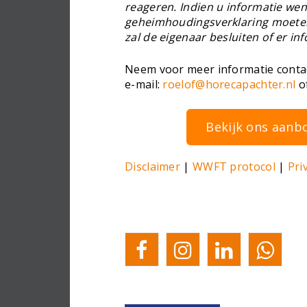
reageren. Indien u informatie wen
geheimhoudingsverklaring moete
zal de eigenaar besluiten of er i
Neem voor meer informatie contact
e-mail:
roelof@horecapachter.nl
of
Bekijk ons aanbo
Disclaimer
|
WWFT protocol
|
Pri