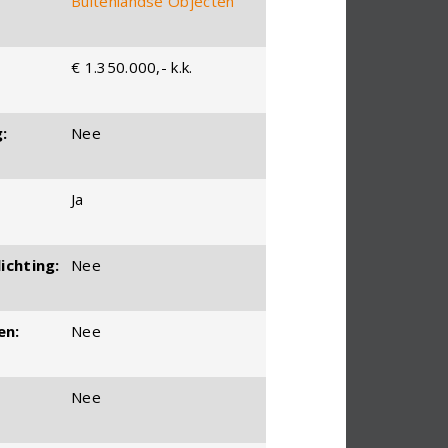
Buitenlandse Objecten
€ 1.350.000,- k.k.
:
Nee
Ja
ichting:
Nee
en:
Nee
Nee