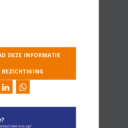
D DEZE INFORMATIE
 BEZICHTIGING
e?
ontact met ons op!