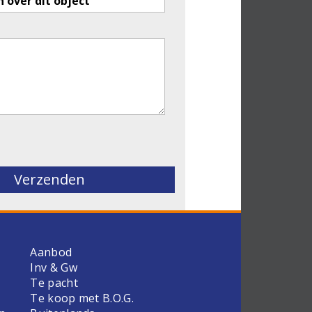
eld leeg te laten.
Aanbod
Inv & Gw
Te pacht
Te koop met B.O.G.