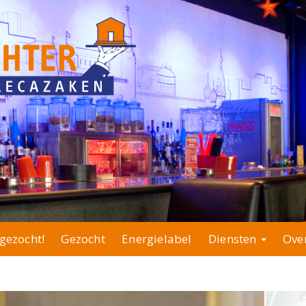
gezocht!
Gezocht
Energielabel
Diensten
Ove