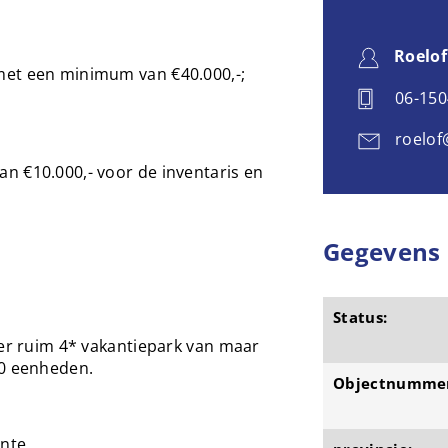
Roelof
met een minimum van €40.000,-;
06-15
roelof
n €10.000,- voor de inventaris en
Gegevens
Status:
eer ruim 4* vakantiepark van maar
00 eenheden.
Objectnumme
ente