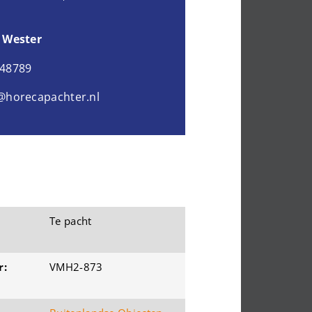
 Wester
048789
@horecapachter.nl
Te pacht
r:
VMH2-873