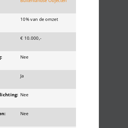
Buitenlandse Objecten
10% van de omzet
€ 10.000,-
:
Nee
Ja
ichting:
Nee
en:
Nee