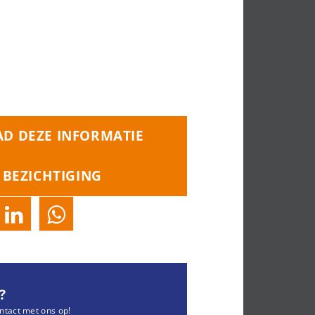
D DEZE INFORMATIE
 BEZICHTIGING
?
ntact met ons op!