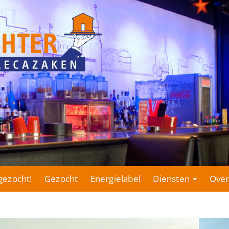
gezocht!
Gezocht
Energielabel
Diensten
Over