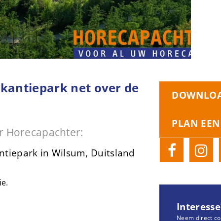
akantiepark net over de
DOWNLOA
PLAN EEN
r Horecapachter:
ntiepark in Wilsum, Duitsland
ie.
Interesse
Neem direct co