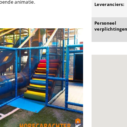
doende animatie.
Leveranciers:
Personeel
verplichtingen