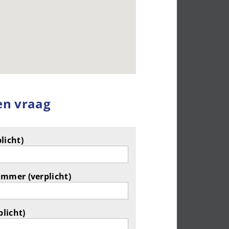
en vraag
licht)
ummer (verplicht)
plicht)