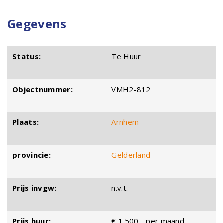
Gegevens
Status:
Te Huur
Objectnummer:
VMH2-812
Plaats:
Arnhem
provincie:
Gelderland
Prijs invgw:
n.v.t.
Prijs huur:
€ 1.500,- per maand