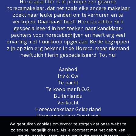
Horecapachter is in principe een gewone
horecamakelaar, dat net zoals elke andere makelaar
zoekt naar leuke panden om te verhuren en te
verkopen. Daarnaast heeft Horecapachter zich
gespecialiseerd in het zoeken naar kandidaat-
pachters voor horecabedrijven en heeft erg veel
ervaring met huurkoop opgedaan. Beide begrippen
zijn op zich erg bekend in de Horeca, maar niemand
heeft zich hierin gespecialiseerd. Tot nu!
Aanbod
Inv & Gw
Te pacht
Te koop met B.O.G.
Buitenlands
Verkocht
Horecamakelaar Gelderland
Horecamakelaar Overijssel
Horecamakelaar Utrecht
We gebruiken cookies om ervoor te zorgen dat onze website
zo soepel mogelijk draait. Als je doorgaat met het gebruiken