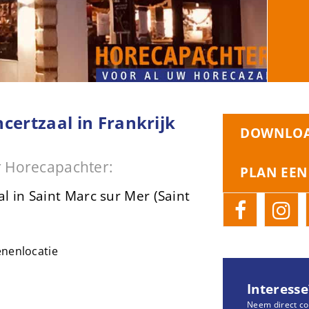
certzaal in Frankrijk
DOWNLOA
 Horecapachter:
PLAN EEN
l in Saint Marc sur Mer (Saint
enenlocatie
Interesse
Neem direct co