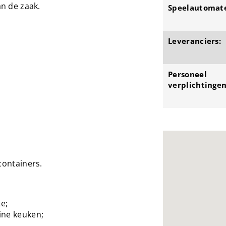
an de zaak.
Speelautomat
Leveranciers:
Personeel
verplichtingen
containers.
e;
ine keuken;