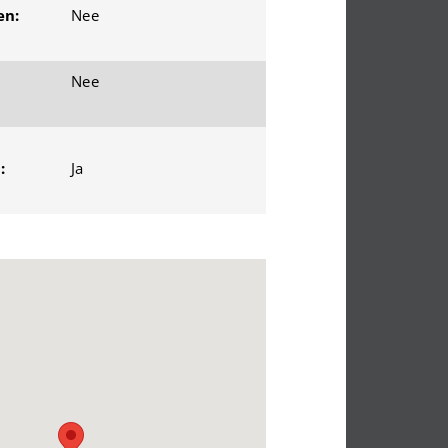
en:
Nee
Nee
:
Ja