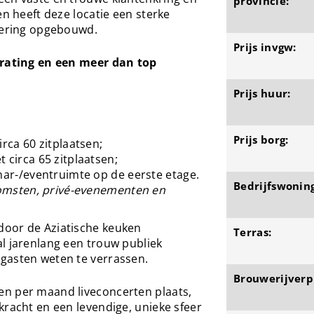
provincie:
en heeft deze locatie een sterke
nkering opgebouwd.
Prijs invgw:
 rating en een meer dan top
Prijs huur:
Prijs borg:
rca 60 zitplaatsen;
 circa 65 zitplaatsen;
nar-/eventruimte op de eerste etage.
Bedrijfswoning
nkomsten, privé-evenementen en
door de Aziatische keuken
Terras:
l jarenlang een trouw publiek
gasten weten te verrassen.
Brouwerijverpl
n per maand liveconcerten plaats,
kracht en een levendige, unieke sfeer