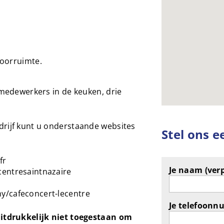
oorruimte.
f medewerkers in de keuken, drie
drijf kunt u onderstaande websites
Stel ons e
fr
Je naam (verp
centresaintnazaire
y/cafeconcert-lecentre
Je telefoonn
uitdrukkelijk niet toegestaan om