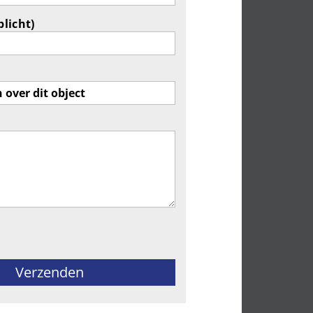
plicht)
ld leeg te laten.