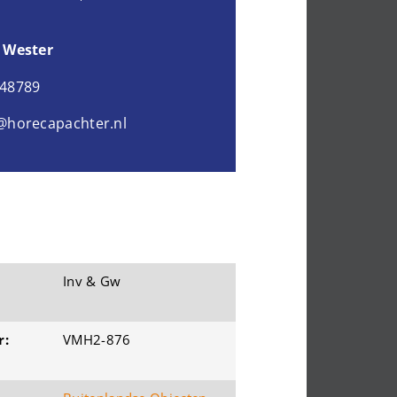
 Wester
048789
@horecapachter.nl
Inv & Gw
r:
VMH2-876