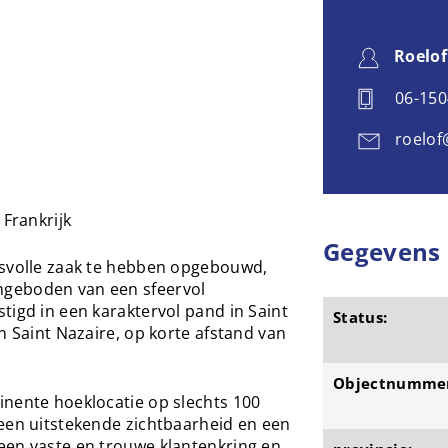
Roelof
.
06-15
roelof
 Frankrijk
Gegevens
esvolle zaak te hebben opgebouwd,
geboden van een sfeervol
tigd in een karaktervol pand in Saint
Status:
n Saint Nazaire, op korte afstand van
Objectnumme
inente hoeklocatie op slechts 100
 een uitstekende zichtbaarheid en een
een vaste en trouwe klantenkring en