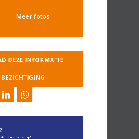
Meer fotos
D DEZE INFORMATIE
 BEZICHTIGING
?
ntact met ons op!