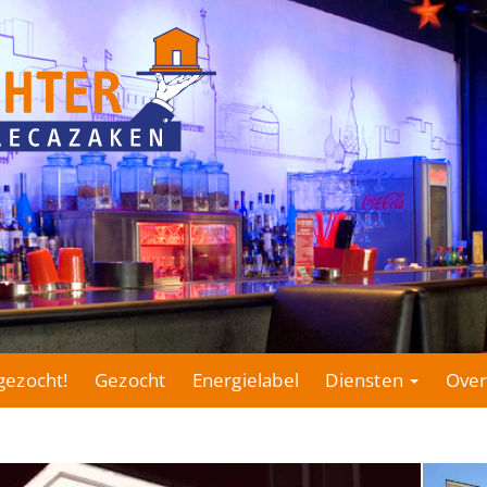
gezocht!
Gezocht
Energielabel
Diensten
Over