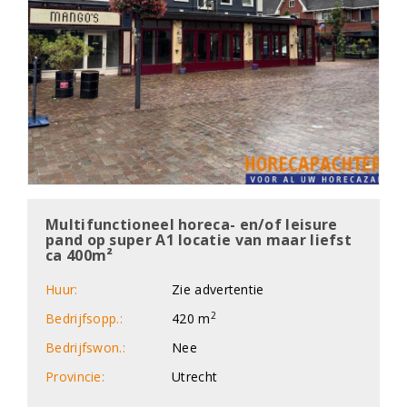
Multifunctioneel horeca- en/of leisure
pand op super A1 locatie van maar liefst
ca 400m²
Huur:
Zie advertentie
2
Bedrijfsopp.:
420 m
Bedrijfswon.:
Nee
Provincie:
Utrecht