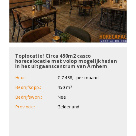
Toplocatie! Circa 450m2 casco
horecalocatie met volop mogelijkheden
in het uitgaanscentrum van Arnhem
Huur:
€ 7.438,- per maand
2
Bedrijfsopp.:
450 m
Bedrijfswon.:
Nee
Provincie:
Gelderland