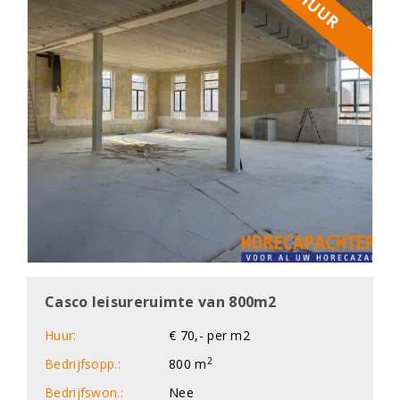
TE HUUR
Casco leisureruimte van 800m2
Huur:
€ 70,- per m2
2
Bedrijfsopp.:
800 m
Bedrijfswon.:
Nee