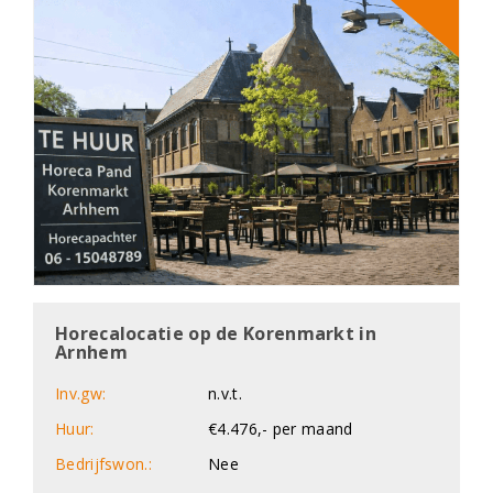
Horecalocatie op de Korenmarkt in
Arnhem
Inv.gw:
n.v.t.
Huur:
€4.476,- per maand
Bedrijfswon.:
Nee