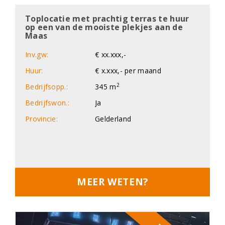
Toplocatie met prachtig terras te huur
op een van de mooiste plekjes aan de
Maas
Inv.gw:
€ xx.xxx,-
Huur:
€ x.xxx,- per maand
2
Bedrijfsopp.:
345 m
Bedrijfswon.:
Ja
Provincie:
Gelderland
MEER WETEN?