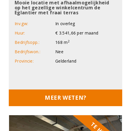
Mooie locatie met afhaalmogelijkheid
op het gezellige winkelcentrum de
Eglantier met fraai terras
Inv.gw:
In overleg
Huur:
€ 3.541,66 per maand
2
Bedrijfsopp.:
168 m
Bedrijfswon.:
Nee
Provincie:
Gelderland
MEER WETEN?