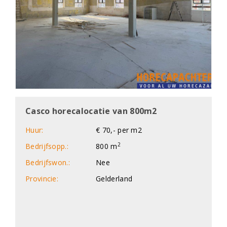
Casco horecalocatie van 800m2
Huur:
€ 70,- per m2
2
Bedrijfsopp.:
800 m
Bedrijfswon.:
Nee
Provincie:
Gelderland