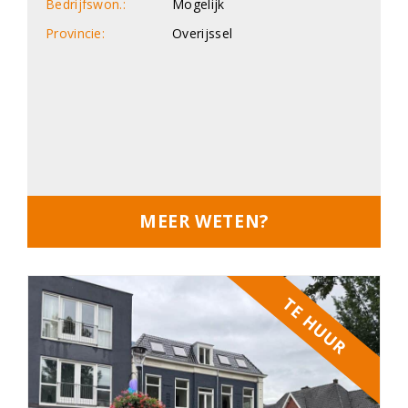
Bedrijfswon.:
Mogelijk
Provincie:
Overijssel
MEER WETEN?
TE HUUR