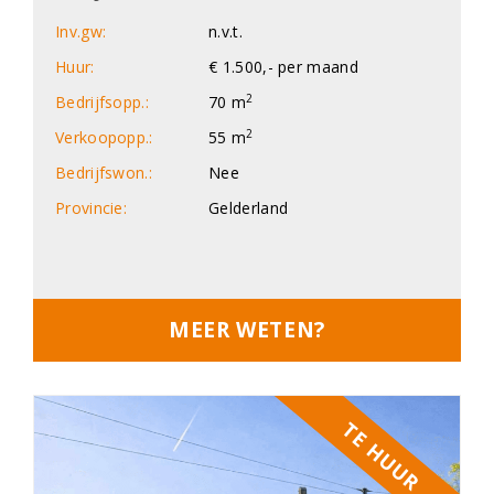
Inv.gw:
n.v.t.
Huur:
€ 1.500,- per maand
2
Bedrijfsopp.:
70 m
2
Verkoopopp.:
55 m
Bedrijfswon.:
Nee
Provincie:
Gelderland
MEER WETEN?
TE HUUR