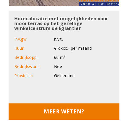
Horecalocatie met mogelijkheden voor
mooi terras op het gezellige
winkelcentrum de Eglantier
Inv.gw:
n.v.t.
Huur:
€ x.xxx,- per maand
2
Bedrijfsopp.:
60 m
Bedrijfswon.:
Nee
Provincie:
Gelderland
MEER WETEN?