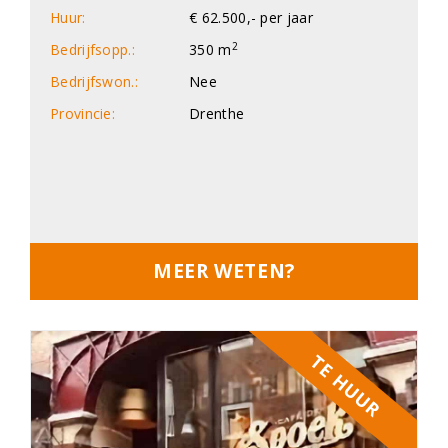
Huur:
€ 62.500,- per jaar
2
Bedrijfsopp.:
350 m
Bedrijfswon.:
Nee
Provincie:
Drenthe
MEER WETEN?
TE HUUR