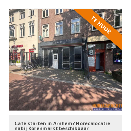
e
n
a
TE HUUR
v
i
g
a
t
i
o
n
Café starten in Arnhem? Horecalocatie
nabij Korenmarkt beschikbaar