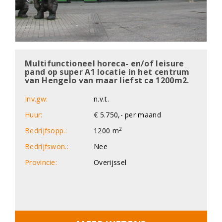
Multifunctioneel horeca- en/of leisure
pand op super A1 locatie in het centrum
van Hengelo van maar liefst ca 1200m2.
Inv.gw:
n.v.t.
Huur:
€ 5.750,- per maand
2
Bedrijfsopp.:
1200 m
Bedrijfswon.:
Nee
Provincie:
Overijssel