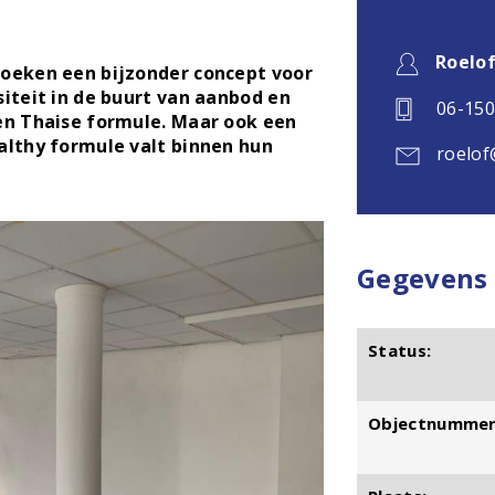
Roelo
zoeken een bijzonder concept voor
siteit in de buurt van aanbod en
06-15
een Thaise formule. Maar ook een
althy formule valt binnen hun
roelof
Gegevens
Status:
Objectnummer