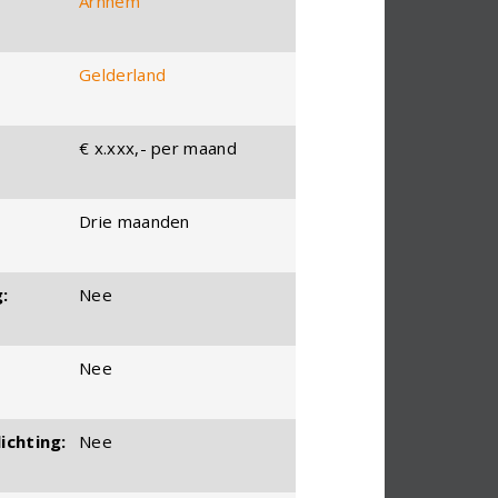
Arnhem
Gelderland
€ x.xxx,- per maand
Drie maanden
:
Nee
Nee
ichting:
Nee