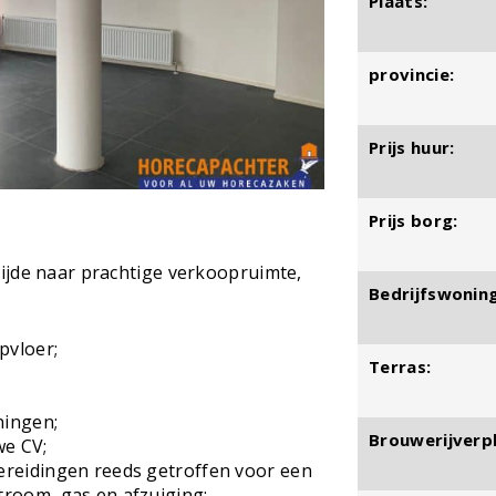
Plaats:
provincie:
Prijs huur:
Prijs borg:
ijde naar prachtige verkoopruimte,
Bedrijfswoning
pvloer;
Terras:
ningen;
Brouwerijverpl
we CV;
ereidingen reeds getroffen voor een
troom, gas en afzuiging;