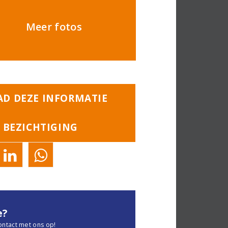
Meer fotos
D DEZE INFORMATIE
 BEZICHTIGING
e?
ontact met ons op!