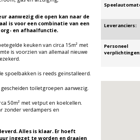
Speelautomat
deur aanwezig die open kan naar de
eaal is voor een combinatie van een
Leveranciers:
org- en afhaalfunctie.
betegelde keuken van circa 15m² met
Personeel
mte is voorzien van allemaal nieuwe
verplichtingen
ezekerd.
 spoelbakken is reeds geïnstalleerd.
e gescheiden toiletgroepen aanwezig.
rca 50m² met vetput en koelcellen.
ar zonder verdampers en
verd. Alles is klaar. Er hoeft
uur ingezet te worden en draaien