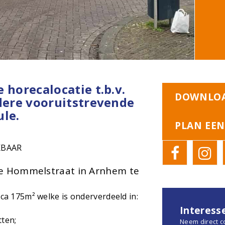
 horecalocatie t.b.v.
DOWNLOA
ndere vooruitstrevende
ule.
PLAN EEN
KBAAR
de Hommelstraat in Arnhem te
rca 175m² welke is onderverdeeld in:
Interess
tten;
Neem direct c