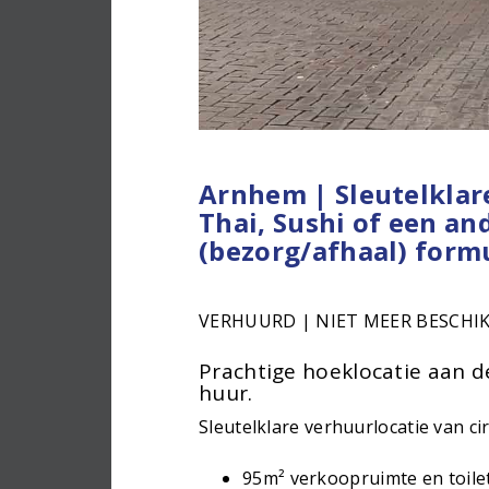
Arnhem | Sleutelklare
Thai, Sushi of een a
(bezorg/afhaal) form
VERHUURD | NIET MEER BESCHI
Prachtige hoeklocatie aan 
huur.
Sleutelklare verhuurlocatie van ci
95m² verkoopruimte en toile