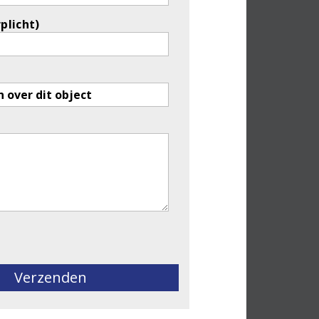
rplicht)
eld leeg te laten.