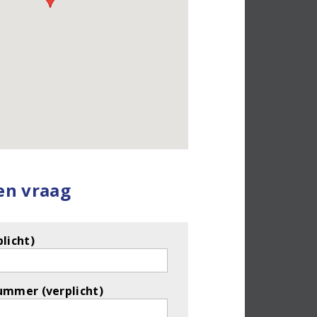
een vraag
licht)
ummer (verplicht)