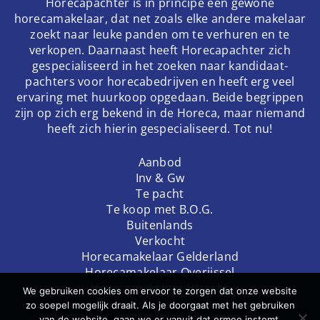
Horecapachter is in principe een gewone
horecamakelaar, dat net zoals elke andere makelaar
zoekt naar leuke panden om te verhuren en te
verkopen. Daarnaast heeft Horecapachter zich
gespecialiseerd in het zoeken naar kandidaat-
pachters voor horecabedrijven en heeft erg veel
ervaring met huurkoop opgedaan. Beide begrippen
zijn op zich erg bekend in de Horeca, maar niemand
heeft zich hierin gespecialiseerd. Tot nu!
Aanbod
Inv & Gw
Te pacht
Te koop met B.O.G.
Buitenlands
Verkocht
Horecamakelaar Gelderland
Horecamakelaar Overijssel
Horecamakelaar Utrecht
We gebruiken cookies om ervoor te zorgen dat onze website
zo soepel mogelijk draait. Als je doorgaat met het gebruiken
van de website, gaan we er vanuit dat ermee instemt.