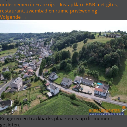
e
ondernemen in Frankrijk | Instapklare B&B met gîtes,
n
restaurant, zwembad en ruime privéwoning
a
Volgende
→
v
i
g
a
t
i
o
n
Reageren en trackbacks plaatsen is op dit moment
gesloten.