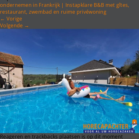
e
ondernemen in Frankrijk | Instapklare B&B met gîtes,
n
restaurant, zwembad en ruime privéwoning
a
←
Vorige
v
Volgende
→
i
g
a
t
i
o
n
Reageren en trackbacks plaatsen is op dit moment