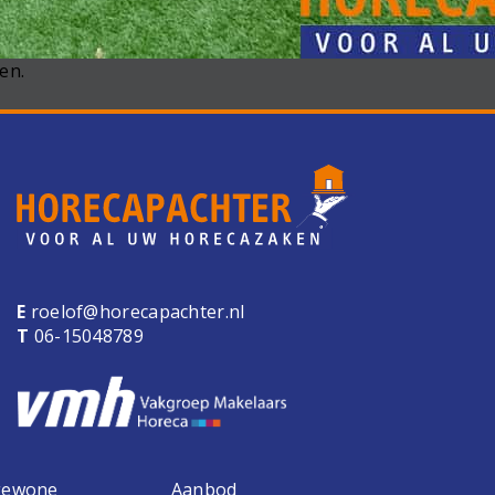
en.
E
roelof@horecapachter.nl
T
06-15048789
 gewone
Aanbod