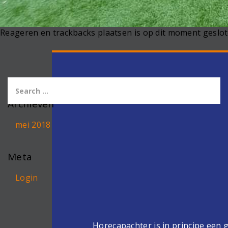
Reageren en trackbacks plaatsen is op dit moment geslot
Archieven
mei 2018
Meta
Login
Horecapachter is in principe een