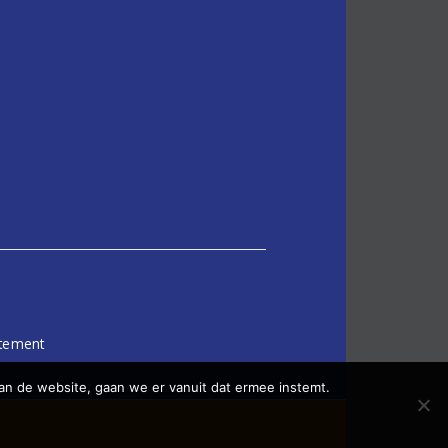
atement
an de website, gaan we er vanuit dat ermee instemt.