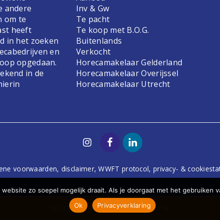
e andere
Inv & Gw
n om te
Te pacht
st heeft
Te koop met B.O.G.
d in het zoeken
Buitenlands
ecabedrijven en
Verkocht
koop opgedaan.
Horecamakelaar Gelderland
bekend in de
Horecamakelaar Overijssel
hierin
Horecamakelaar Utrecht
ene voorwaarden
,
disclaimer
,
WWFT protocol
,
privacy- & cookiest
website zo soepel mogelijk draait. Als je doorgaat met het gebruiken v
Ok
Privacyverklaring
TECH
DODO.NL
| DESIGN
STUDIOVIV.NL