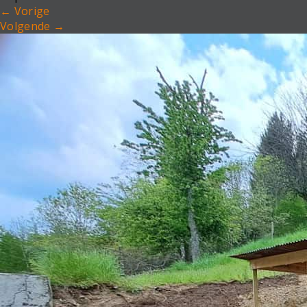
←
Vorige
Volgende
→