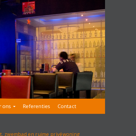
r ons
Referenties
Contact
nt, zwembad en ruime privéwoning