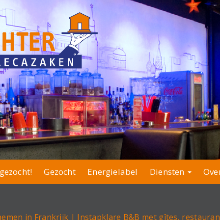
gezocht!
Gezocht
Energielabel
Diensten
Ove
men in Frankrijk | Instapklare B&B met gîtes, restaura