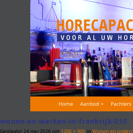
Home
Aanbod
Pachters 
wonen-en-werken-in-frankrijk-010
Geplaatst
24 mei 2026
om
1200 × 900
in
Wonen en onderne