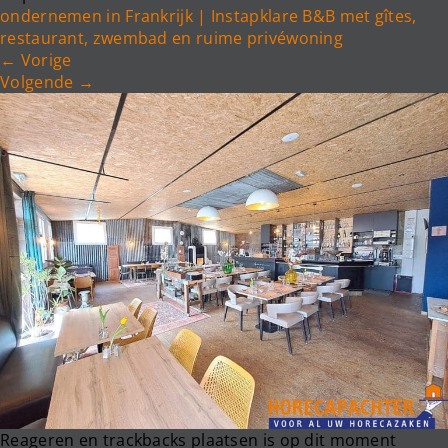
e
ondernemen in Frankrijk | Instapklare B&B met gîtes,
n
restaurant, zwembad en ruime privéwoning
a
←
Vorige
v
Volgende
→
i
g
a
t
i
o
n
Reageren en trackbacks plaatsen is op dit moment