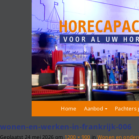
Home
Aanbod
Pachters 
wonen-en-werken-in-frankrijk-006
Geplaatst
24 mei 2026
om
1200 × 900
in
Wonen en onderne