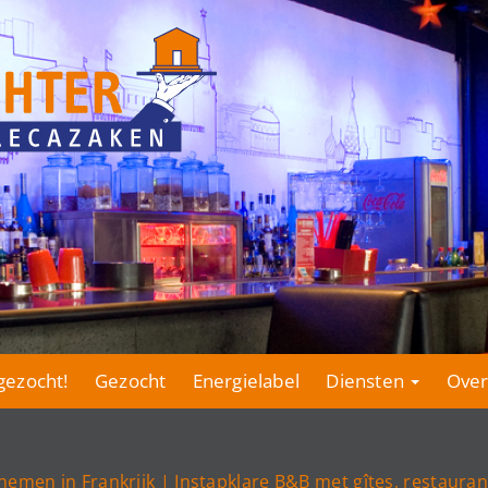
gezocht!
Gezocht
Energielabel
Diensten
Over
men in Frankrijk | Instapklare B&B met gîtes, restaura