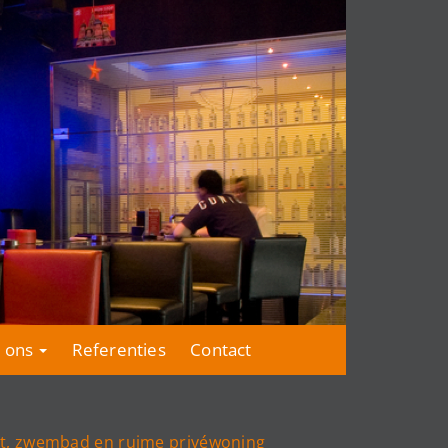
 ons
Referenties
Contact
nt, zwembad en ruime privéwoning