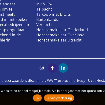
ke andere
Inv & Gw
n om te
Te pacht
st heeft
Te koop met B.O.G.
rd in het zoeken
Buitenlands
ecabedrijven en
Verkocht
koop opgedaan.
Horecamakelaar Gelderland
bekend in de
Horecamakelaar Overijssel
hierin
Horecamakelaar Utrecht
ne voorwaarden
,
disclaimer
,
WWFT protocol
,
privacy- & cookies
website zo soepel mogelijk draait. Als je doorgaat met het gebruiken v
Ok
Privacyverklaring
TECH
DODO.NL
| DESIGN
STUDIOVIV.NL