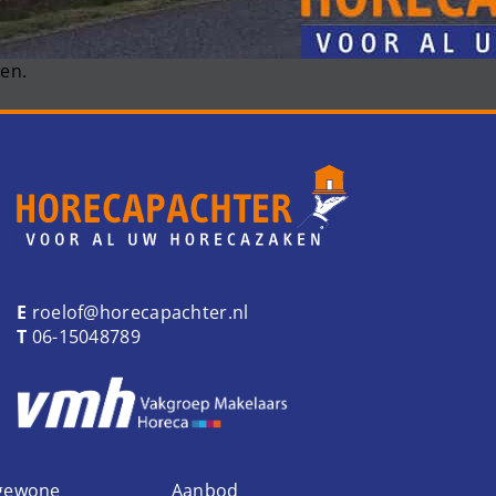
en.
E
roelof@horecapachter.nl
T
06-15048789
 gewone
Aanbod