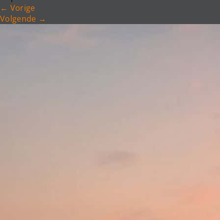
←
Vorige
Volgende
→