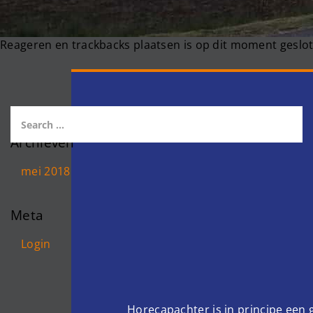
Reageren en trackbacks plaatsen is op dit moment geslot
Archieven
mei 2018
Meta
Login
Horecapachter is in principe een