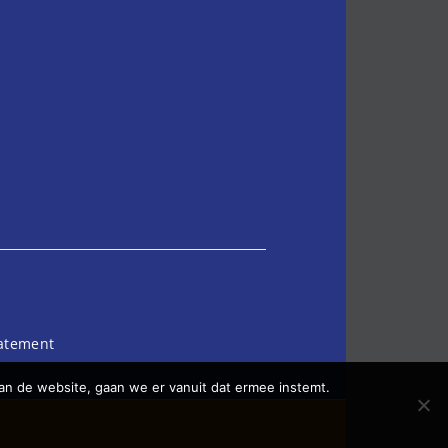
tatement
an de website, gaan we er vanuit dat ermee instemt.