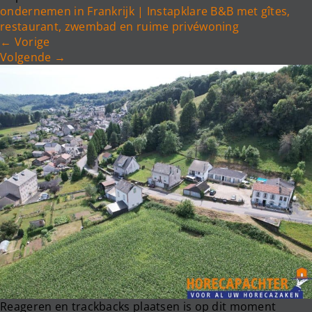
e
ondernemen in Frankrijk | Instapklare B&B met gîtes,
n
restaurant, zwembad en ruime privéwoning
a
←
Vorige
v
Volgende
→
i
g
a
t
i
o
n
Reageren en trackbacks plaatsen is op dit moment