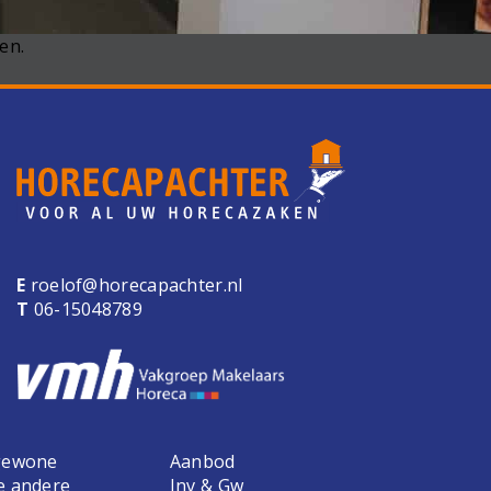
en.
E
roelof@horecapachter.nl
T
06-15048789
 gewone
Aanbod
e andere
Inv & Gw