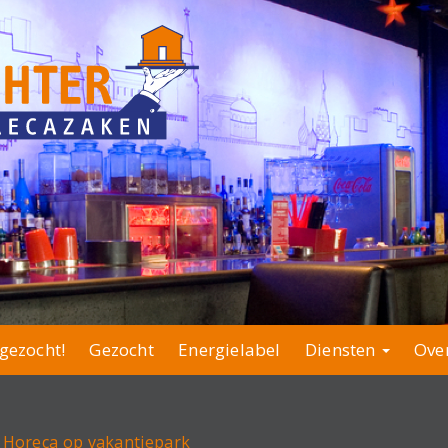
gezocht!
Gezocht
Energielabel
Diensten
Ove
 Horeca op vakantiepark