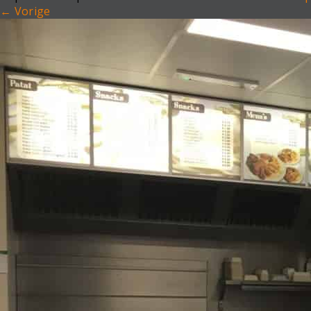
←
Vorige