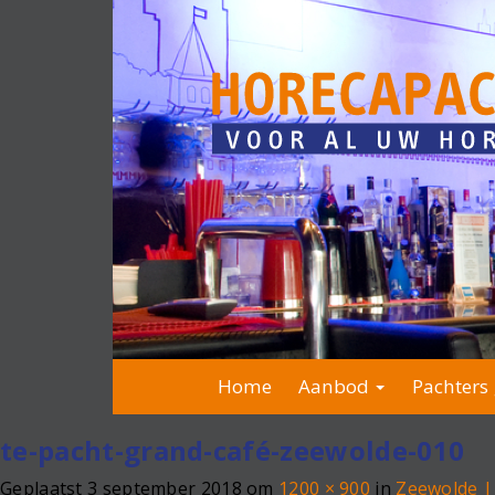
Home
Aanbod
Pachters 
te-pacht-grand-café-zeewolde-010
Geplaatst
3 september 2018
om
1200 × 900
in
Zeewolde |