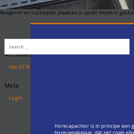
Reageren en trackbacks plaatsen is op dit moment geslot
Archieven
mei 2018
Meta
Login
Horecapachter is in principe een
horecamakelaar, dat net zoals elk