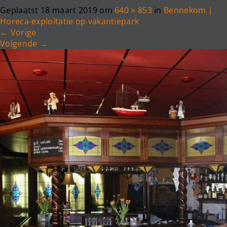
e
Geplaatst
18 maart 2019
om
640 × 853
in
Bennekom |
n
Horeca-exploitatie op vakantiepark
a
←
Vorige
v
Volgende
→
i
g
a
t
i
o
n