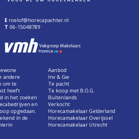
E
roelof@horecapachter.nl
T
06-15048789
 gewone
Aanbod
e andere
Inv & Gw
n om te
Te pacht
st heeft
Te koop met B.O.G.
d in het zoeken
Buitenlands
ecabedrijven en
Verkocht
koop opgedaan.
Horecamakelaar Gelderland
bekend in de
Horecamakelaar Overijssel
hierin
Horecamakelaar Utrecht