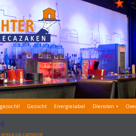
gezocht!
Gezocht
Energielabel
Diensten
Ove
06
Horeca op camping