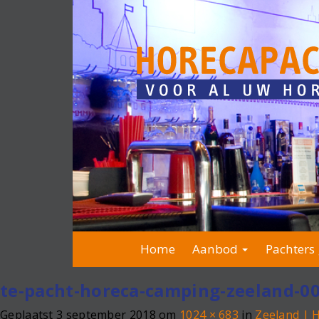
Home
Aanbod
Pachters 
te-pacht-horeca-camping-zeeland-0
Geplaatst
3 september 2018
om
1024 × 683
in
Zeeland | 