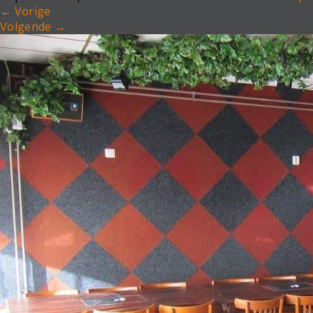
←
Vorige
Volgende
→