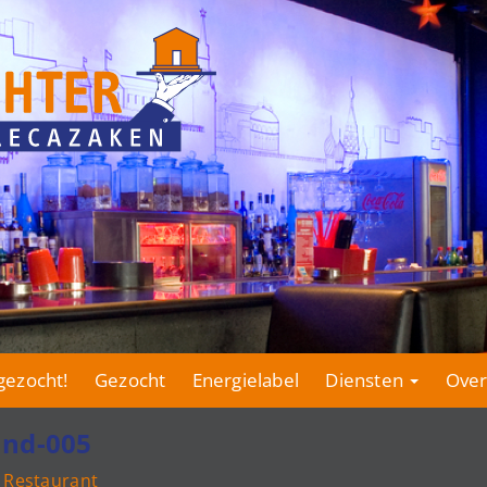
gezocht!
Gezocht
Energielabel
Diensten
Over
and-005
 Restaurant