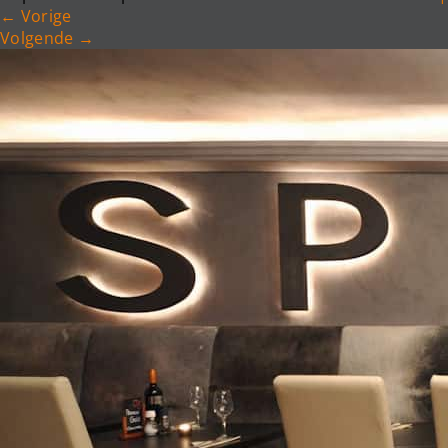
←
Vorige
Volgende
→