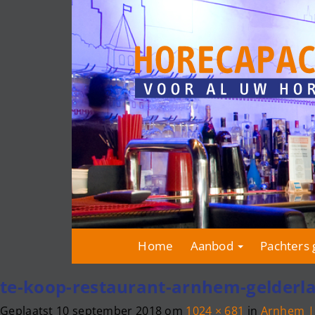
Home
Aanbod
Pachters 
te-koop-restaurant-arnhem-gelderl
Geplaatst
10 september 2018
om
1024 × 681
in
Arnhem |