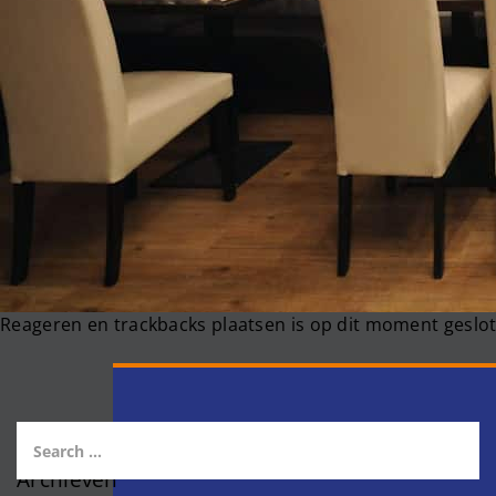
Reageren en trackbacks plaatsen is op dit moment geslot
Archieven