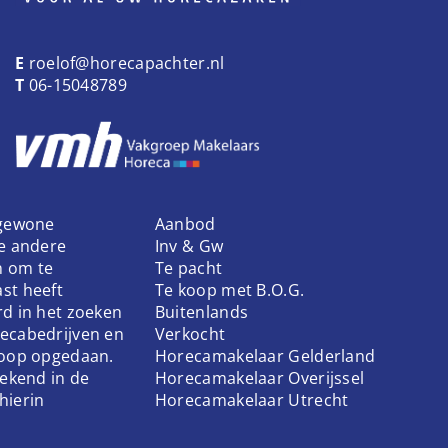
E
roelof@horecapachter.nl
T
06-15048789
 gewone
Aanbod
ke andere
Inv & Gw
n om te
Te pacht
st heeft
Te koop met B.O.G.
rd in het zoeken
Buitenlands
ecabedrijven en
Verkocht
koop opgedaan.
Horecamakelaar Gelderland
bekend in de
Horecamakelaar Overijssel
hierin
Horecamakelaar Utrecht