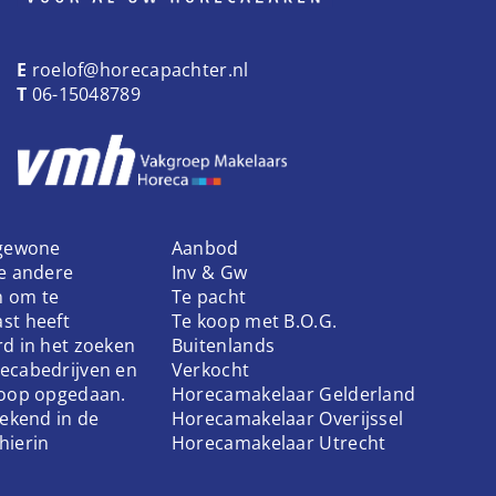
E
roelof@horecapachter.nl
T
06-15048789
 gewone
Aanbod
ke andere
Inv & Gw
n om te
Te pacht
st heeft
Te koop met B.O.G.
rd in het zoeken
Buitenlands
ecabedrijven en
Verkocht
koop opgedaan.
Horecamakelaar Gelderland
bekend in de
Horecamakelaar Overijssel
hierin
Horecamakelaar Utrecht