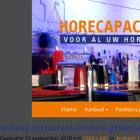
Home
Aanbod
Pachters 
te-koop-restaurant-arnhem-gelderl
Geplaatst
10 september 2018
om
1024 × 681
in
Arnhem |