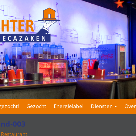
gezocht!
Gezocht
Energielabel
Diensten
Over
and-003
 Restaurant