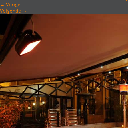
←
Vorige
Volgende
→