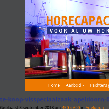
Home
Aanbod
Pachters 
te-koop-visspeciaalzaak-apeldoorn-
Geplaatst
3 september 2018
om
450 × 600
in
Apeldoorn |