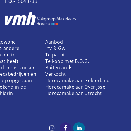
T
06-15048789
 gewone
Aanbod
ke andere
Inv & Gw
n om te
Te pacht
st heeft
Te koop met B.O.G.
rd in het zoeken
Buitenlands
ecabedrijven en
Verkocht
koop opgedaan.
Horecamakelaar Gelderland
bekend in de
Horecamakelaar Overijssel
hierin
Horecamakelaar Utrecht