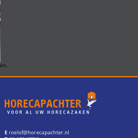
en.
E
roelof@horecapachter.nl