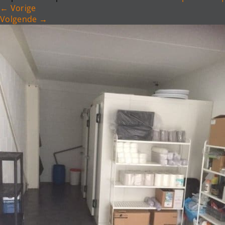
←
Vorige
Volgende
→