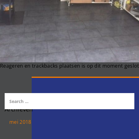
Reageren en trackbacks plaatsen is op dit moment geslot
Archieven
mei 2018