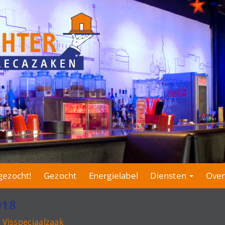
gezocht!
Gezocht
Energielabel
Diensten
Over
018
 Visspeciaalzaak