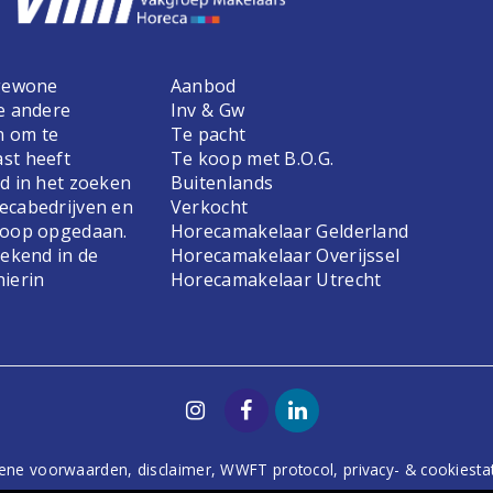
 gewone
Aanbod
e andere
Inv & Gw
n om te
Te pacht
st heeft
Te koop met B.O.G.
d in het zoeken
Buitenlands
ecabedrijven en
Verkocht
koop opgedaan.
Horecamakelaar Gelderland
bekend in de
Horecamakelaar Overijssel
hierin
Horecamakelaar Utrecht
ene voorwaarden
,
disclaimer
,
WWFT protocol
,
privacy- & cookiest