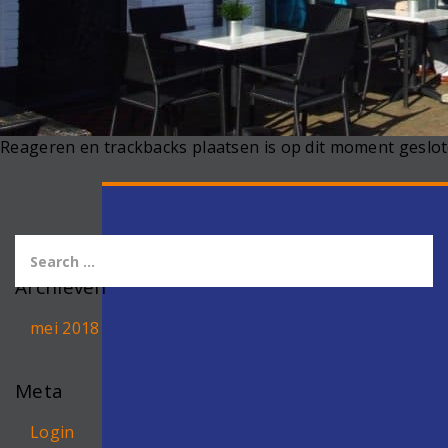
Reageren en trackbacks plaatsen is op dit moment geslot
Archieven
mei 2018
Meta
Login