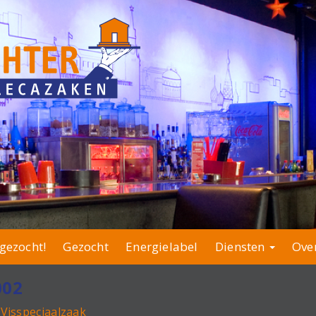
gezocht!
Gezocht
Energielabel
Diensten
Ove
002
Visspeciaalzaak