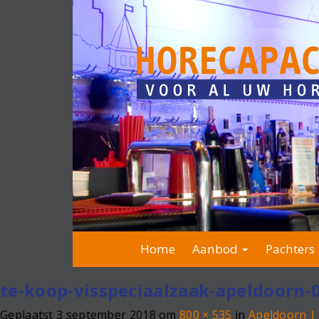
Home
Aanbod
Pachters 
te-koop-visspeciaalzaak-apeldoorn-
Geplaatst
3 september 2018
om
800 × 535
in
Apeldoorn | 