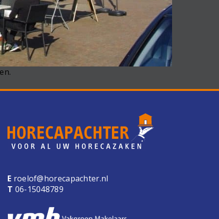
en.
E
roelof@horecapachter.nl
T
06-15048789