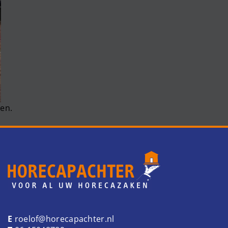
en.
E
roelof@horecapachter.nl