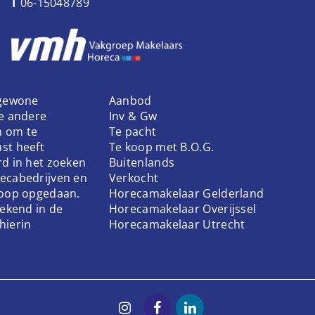
T
06-15048789
 gewone
Aanbod
ke andere
Inv & Gw
n om te
Te pacht
st heeft
Te koop met B.O.G.
rd in het zoeken
Buitenlands
ecabedrijven en
Verkocht
koop opgedaan.
Horecamakelaar Gelderland
bekend in de
Horecamakelaar Overijssel
hierin
Horecamakelaar Utrecht