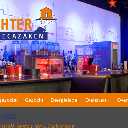
gezocht!
Gezocht
Energielabel
Diensten
Over
r-002
Eetcafé, Restaurant & Zaalverhuur