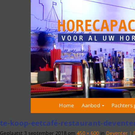
Home
Aanbod
Pachters 
te-koop-eetcafé-restaurant-devente
Geplaatst
3 september 2018
om
450 × 600
in
Deventer | 