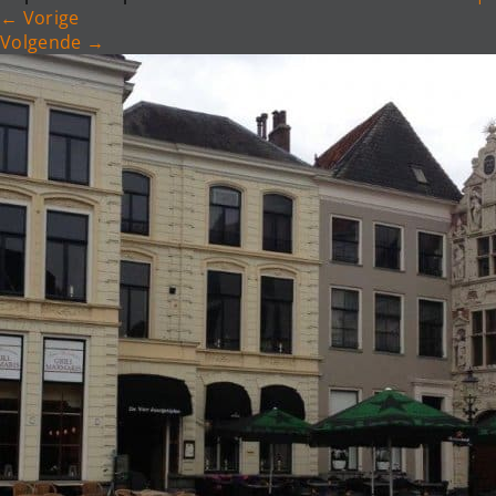
←
Vorige
Volgende
→