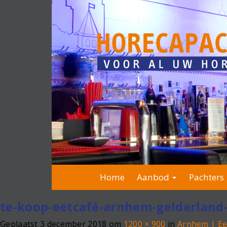
Home
Aanbod
Pachters 
te-koop-eetcafé-arnhem-gelderland
Geplaatst
3 december 2018
om
1200 × 900
in
Arnhem | Ee