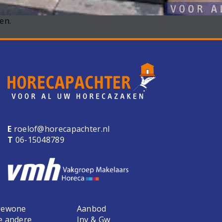
en.
E
roelof@horecapachter.nl
T
06-15048789
 gewone
Aanbod
e andere
Inv & Gw