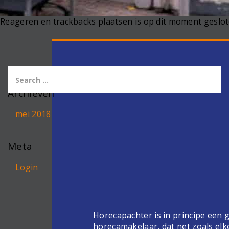
Reageren en trackbacks plaatsen is op dit moment geslot
Archieven
mei 2018
Meta
Login
Horecapachter is in principe een
horecamakelaar, dat net zoals elk