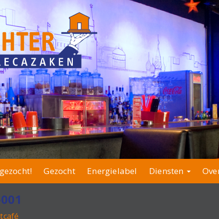
gezocht!
Gezocht
Energielabel
Diensten
Ove
-001
tcafé