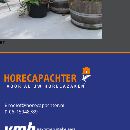
en.
E
roelof@horecapachter.nl
T
06-15048789