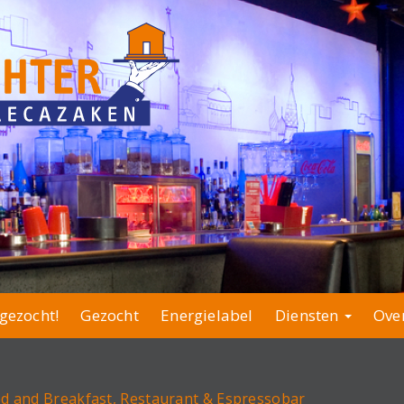
gezocht!
Gezocht
Energielabel
Diensten
Ove
d and Breakfast, Restaurant & Espressobar