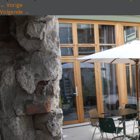
←
Vorige
Volgende
→