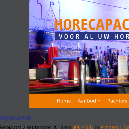
Home
Aanbod
Pachters 
bybram6
Geplaatst
2 september 2018
om
800 × 533
in
Arnhem | Be