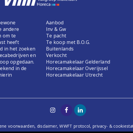
 gewone
Aanbod
e andere
Inv & Gw
n om te
Te pacht
st heeft
Te koop met B.O.G.
d in het zoeken
Buitenlands
ecabedrijven en
Verkocht
koop opgedaan.
Horecamakelaar Gelderland
bekend in de
Horecamakelaar Overijssel
hierin
Horecamakelaar Utrecht
ene voorwaarden
,
disclaimer
,
WWFT protocol
,
privacy- & cookiest