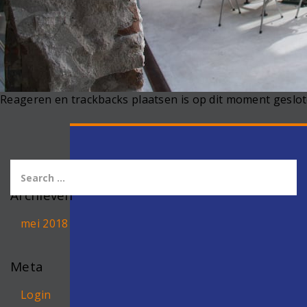
Reageren en trackbacks plaatsen is op dit moment geslot
Archieven
mei 2018
Meta
Login