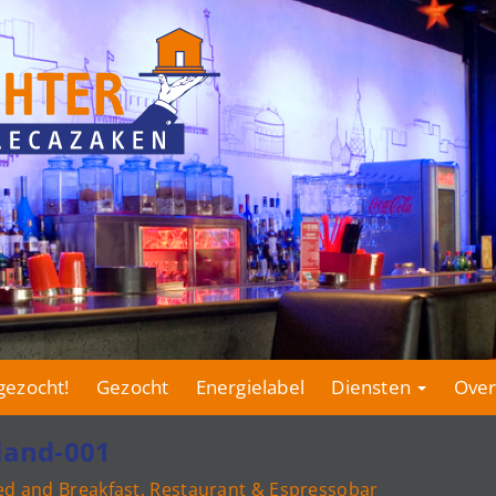
gezocht!
Gezocht
Energielabel
Diensten
Over
land-001
d and Breakfast, Restaurant & Espressobar