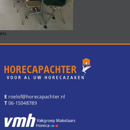
en.
E
roelof@horecapachter.nl
T
06-15048789