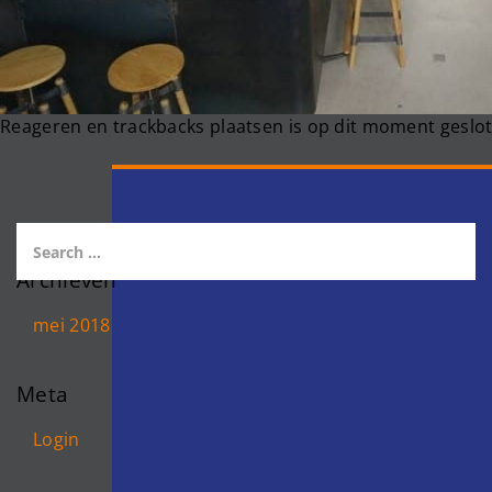
Reageren en trackbacks plaatsen is op dit moment geslot
Archieven
mei 2018
Meta
Login