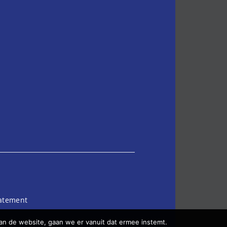
tatement
an de website, gaan we er vanuit dat ermee instemt.