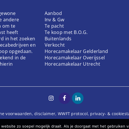
 gewone
Aanbod
ke andere
Inv & Gw
n om te
Te pacht
st heeft
Te koop met B.O.G.
rd in het zoeken
Buitenlands
ecabedrijven en
Verkocht
koop opgedaan.
Horecamakelaar Gelderland
bekend in de
Horecamakelaar Overijssel
hierin
Horecamakelaar Utrecht
ne voorwaarden
,
disclaimer
,
WWFT protocol
,
privacy- & cookies
website zo soepel mogelijk draait. Als je doorgaat met het gebruiken v