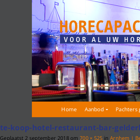
Home
Aanbod
Pachters 
te-koop-hotel-restaurant-bar-gelder
Geplaatst
2 september 2018
om
700 × 525
in
Arnhem | Be